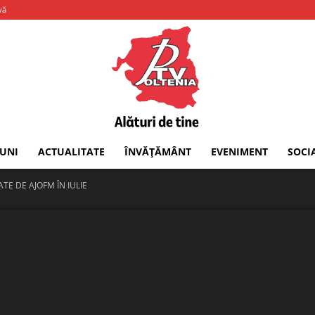
vă
IUNI
ACTUALITATE
ÎNVĂȚĂMÂNT
EVENIMENT
SOCI
PTV
TE DE AJOFM ÎN IULIE
Oltenia