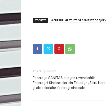
ETICHETE
4 CURSURI GRATUITE ORGANIZATE DE AJOFM
Articolul precedent
Federația SANITAS susține revendicările
Federației Sindicatelor din Educație „Spiru Hare
și ale celorlalte federații sindicale