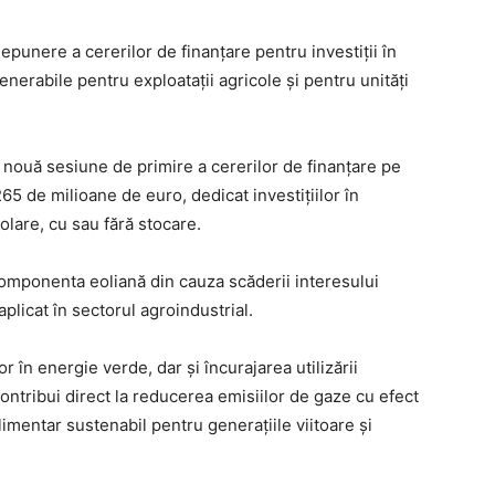
unere a cererilor de finanțare pentru investiții în
nerabile pentru exploatații agricole și pentru unități
nouă sesiune de primire a cererilor de finanțare pe
5 de milioane de euro, dedicat investițiilor în
lare, cu sau fără stocare.
componenta eoliană din cauza scăderii interesului
aplicat în sectorul agroindustrial.
r în energie verde, dar și încurajarea utilizării
ntribui direct la reducerea emisiilor de gaze cu efect
imentar sustenabil pentru generațiile viitoare și