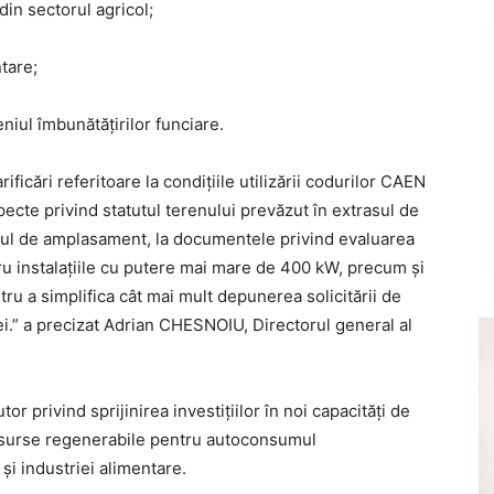
din sectorul agricol;
ntare;
eniul îmbunătățirilor funciare.
ificări referitoare la condițiile utilizării codurilor CAEN
pecte privind statutul terenului prevăzut în extrasul de
lanul de amplasament, la documentele privind evaluarea
ru instalațiile cu putere mai mare de 400 kW, precum și
tru a simplifica cât mai mult depunerea solicitării de
iei.” a precizat Adrian CHESNOIU, Directorul general al
r privind sprijinirea investițiilor în noi capacități de
 surse regenerabile pentru autoconsumul
 și industriei alimentare.