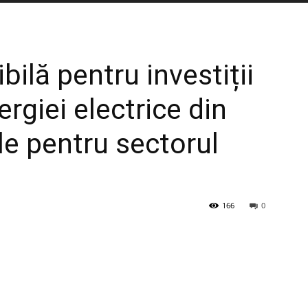
bilă pentru investiții
rgiei electrice din
le pentru sectorul
166
0