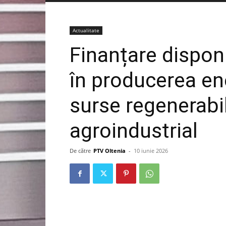
Actualitate
Finanțare disponi
în producerea ene
surse regenerabi
agroindustrial
De către
PTV Oltenia
-
10 iunie 2026