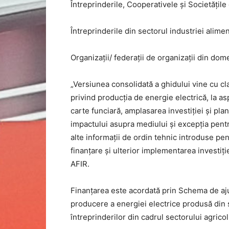
Întreprinderile, Cooperativele și Societățile 
Întreprinderile din sectorul industriei alime
Organizații/ federații de organizații din dom
„Versiunea consolidată a ghidului vine cu clar
privind producția de energie electrică, la as
carte funciară, amplasarea investiției și p
impactului asupra mediului și excepția pent
alte informații de ordin tehnic introduse pen
finanțare și ulterior implementarea investiț
AFIR.
Finanțarea este acordată prin Schema de ajuto
producere a energiei electrice produsă din
întreprinderilor din cadrul sectorului agricol