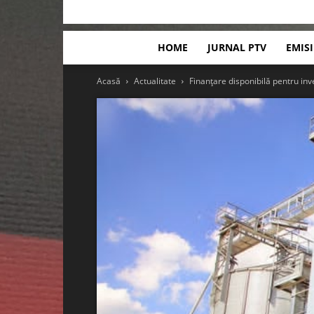
HOME
JURNAL PTV
EMIS
Acasă
Actualitate
Finanțare disponibilă pentru inve