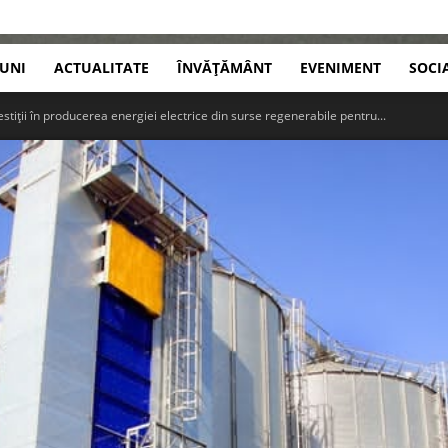
IUNI
ACTUALITATE
ÎNVĂȚĂMÂNT
EVENIMENT
SOCI
stiții în producerea energiei electrice din surse regenerabile pentru...