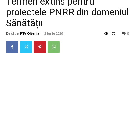
Termen extins pentru
proiectele PNRR din domeniul
Sănătății
De către
PTV Oltenia
-
2 iunie 2026
175
0