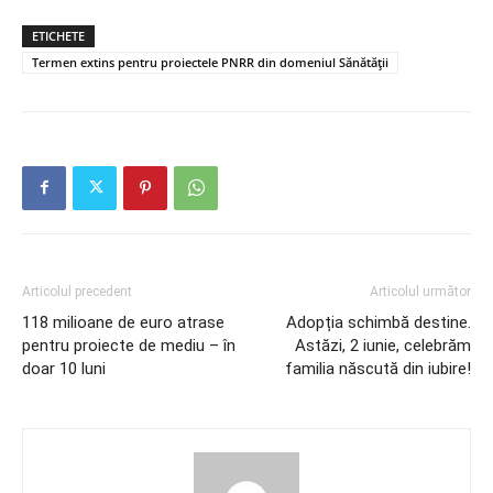
ETICHETE
Termen extins pentru proiectele PNRR din domeniul Sănătății
Articolul precedent
Articolul următor
118 milioane de euro atrase
Adopția schimbă destine.
pentru proiecte de mediu – în
Astăzi, 2 iunie, celebrăm
doar 10 luni
familia născută din iubire!