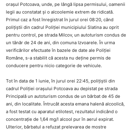
orașul Potcoava, unde, pe lângă lipsa permisului, oamenii
legii au constatat și o alcoolemie extrem de ridicată.
Primul caz a fost înregistrat în jurul orei 08:20, când
polițiștii din cadrul Poliției municipiului Slatina au oprit
pentru control, pe strada Milcov, un autoturism condus de
un tânăr de 24 de ani, din comuna Izvoarele. În urma
verificărilor efectuate în bazele de date ale Poliției
Române, s-a stabilit că acesta nu deține permis de
conducere pentru nicio categorie de vehicule.
Tot în data de 1 iunie, în jurul orei 22:45, polițiștii din
cadrul Poliției orașului Potcoava au depistat pe strada
Principală un autoturism condus de un bărbat de 45 de
ani, din localitate. Întrucât acesta emana halenă alcoolică,
a fost testat cu aparatul etilotest, rezultatul indicând o
concentrație de 1,64 mg/l alcool pur în aerul expirat.
Ulterior, bărbatul a refuzat prelevarea de mostre