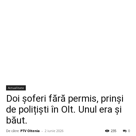
Actualitate
Doi șoferi fără permis, prinși
de polițiști în Olt. Unul era și
băut.
De către
PTV Oltenia
-
2 iunie 2026
235
0