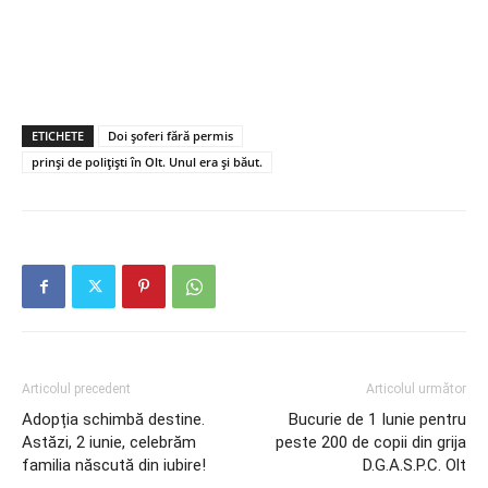
ETICHETE
Doi șoferi fără permis
prinși de polițiști în Olt. Unul era și băut.
Articolul precedent
Articolul următor
Adopția schimbă destine.
Bucurie de 1 Iunie pentru
Astăzi, 2 iunie, celebrăm
peste 200 de copii din grija
familia născută din iubire!
D.G.A.S.P.C. Olt