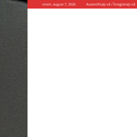
vineri, august 7, 2026
Autentificați-vă / Înregistrați-vă