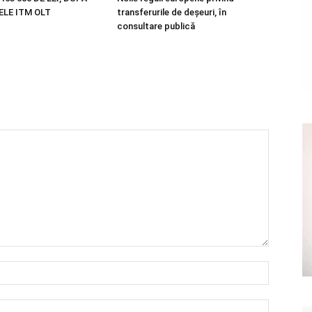
LE ITM OLT
transferurile de deșeuri, în
consultare publică