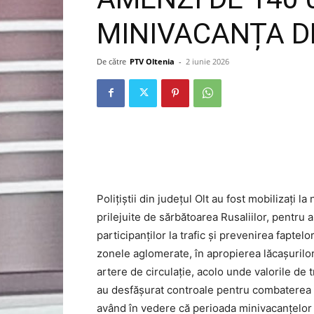
MINIVACANȚA DE
De către
PTV Oltenia
-
2 iunie 2026
Polițiștii din județul Olt au fost mobilizați l
prilejuite de sărbătoarea Rusaliilor, pentru a
participanților la trafic și prevenirea faptel
zonele aglomerate, în apropierea lăcașurilor
artere de circulație, acolo unde valorile de t
au desfășurat controale pentru combaterea 
având în vedere că perioada minivacanțelor 