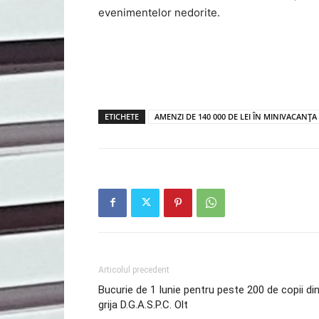
evenimentelor nedorite.
ETICHETE
AMENZI DE 140 000 DE LEI ÎN MINIVACANȚA 
Articolul precedent
Bucurie de 1 Iunie pentru peste 200 de copii di
grija D.G.A.S.P.C. Olt