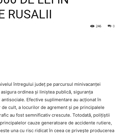
 RUSALII
246
0
a nivelul întregului județ pe parcursul minivacanței
 asigura ordinea și liniștea publică, siguranța
or antisociale. Efective suplimentare au acționat în
 de cult, a locurilor de agrement și pe principalele
rafic au fost semnificativ crescute. Totodată, polițiștii
principalelor cauze generatoare de accidente rutiere,
este una cu risc ridicat în ceea ce privește producerea