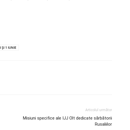
ȘI 1 IUNIE
Articolul următor
Misiuni specifice ale IJJ Olt dedicate sărbătorii
Rusaliilor