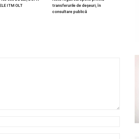
LE ITM OLT
transferurile de deșeuri, în
consultare publică