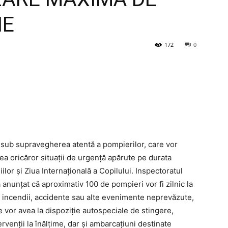
IE
172
0
fi sub supravegherea atentă a pompierilor, care vor
ea oricăror situații de urgență apărute pe durata
ilor și Ziua Internațională a Copilului. Inspectoratul
 anunțat că aproximativ 100 de pompieri vor fi zilnic la
 de incendii, accidente sau alte evenimente neprevăzute,
ie vor avea la dispoziție autospeciale de stingere,
nții la înălțime, dar și ambarcațiuni destinate