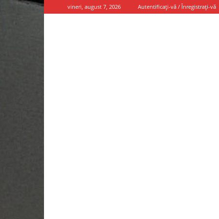
vineri, august 7, 2026
Autentificați-vă / Înregistrați-vă