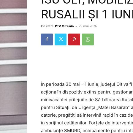
RUSALII ȘI 1 IUN
De către
PTV Oltenia
-
29 mai 2026
În perioada 30 mai – 1 iunie, județul Olt va 
acționa în dispozitiv extins pentru gestionar
minivacanței prilejuite de Sărbătoarea Rusali
pentru Situații de Urgență „Matei Basarab” a
datorie, pregătiți să intervină rapid în caz
în sprijinul cetățenilor. Forțele de intervenț
ambulanțe SMURD, echipamente pentru interve