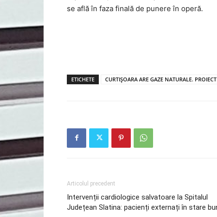
se află în faza finală de punere în operă.
ETICHETE
CURTIȘOARA ARE GAZE NATURALE. PROIECTU
Articolul precedent
Intervenții cardiologice salvatoare la Spitalul
Județean Slatina: pacienți externați în stare b