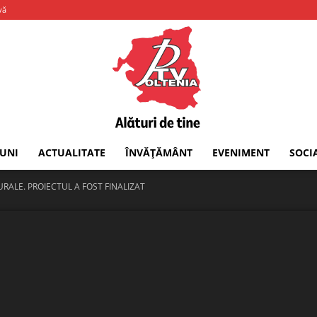
vă
IUNI
ACTUALITATE
ÎNVĂȚĂMÂNT
EVENIMENT
SOCI
PTV
RALE. PROIECTUL A FOST FINALIZAT
Oltenia