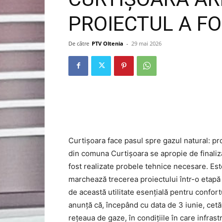
PROIECTUL A FO
De către
PTV Oltenia
-
29 mai 2026
Curtișoara face pasul spre gazul natural: pro
din comuna Curtișoara se apropie de finaliza
fost realizate probele tehnice necesare. E
marchează trecerea proiectului într-o etapă d
de această utilitate esențială pentru confortul
anunță că, începând cu data de 3 iunie, cet
rețeaua de gaze, în condițiile în care infrast