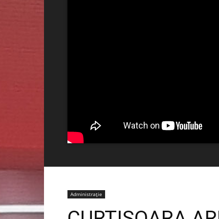
Administrație
CURTIȘOARA AR