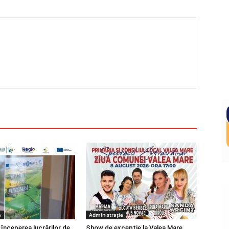
e
Administrație
 începerea lucrărilor de
Show de excepție la Valea Mare