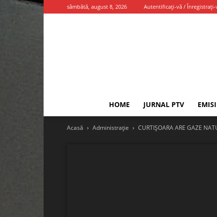
sâmbătă, august 8, 2026
Autentificați-vă / Înregistrați-
HOME
JURNAL PTV
EMIS
Acasă
Administrație
CURTIȘOARA ARE GAZE NATU