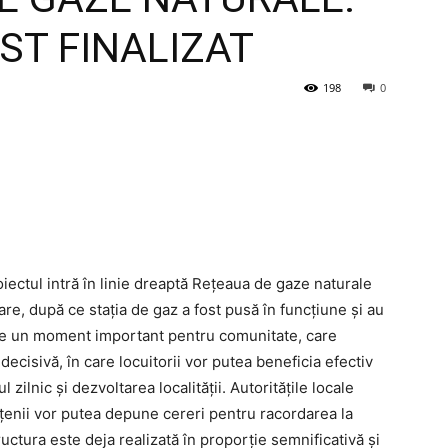
ST FINALIZAT
198
0
iectul intră în linie dreaptă Rețeaua de gaze naturale
re, după ce stația de gaz a fost pusă în funcțiune și au
ste un moment important pentru comunitate, care
ecisivă, în care locuitorii vor putea beneficia efectiv
 zilnic și dezvoltarea localității. Autoritățile locale
ățenii vor putea depune cereri pentru racordarea la
ructura este deja realizată în proporție semnificativă și