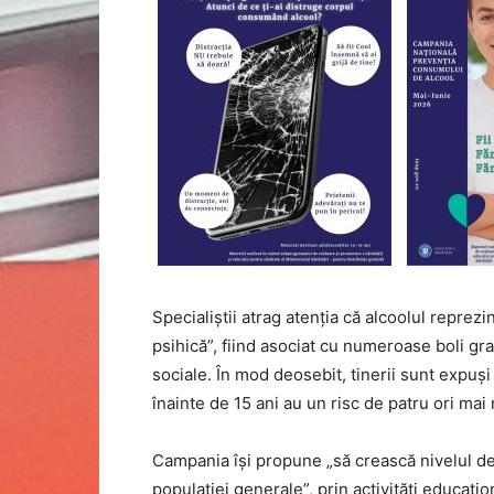
Specialiștii atrag atenția că alcoolul reprez
psihică”, fiind asociat cu numeroase boli gra
sociale. În mod deosebit, tinerii sunt expuși
înainte de 15 ani au un risc de patru ori ma
Campania își propune „să crească nivelul de c
populației generale”, prin activități educațio