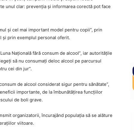
ste unul clar: prevenția și informarea corectă pot face
rimul și cel mai important model pentru copii”, prin
și prin exemplul personal oferit.
„Luna Națională fără consum de alcool”, iar autoritățile
alegeți să nu consumați deloc alcool pe parcursul
ru cei din jur”.
de consum de alcool considerat sigur pentru sănătate”,
neficii importante, de la îmbunătățirea funcțiilor
scului de boli grave.
nsmit organizatorii, încurajând populația să se alăture
ațiilor viitoare.