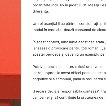
organizate inclusiv în județul Olt. Mesajul e
diferența.
Un rol esențial îl au părinții, considerați „p
modul în care abordează consumul de alcool 
În acest context, luna iunie a fost declarată 
lansează o provocare pentru toți românii: „
acestei perioade și deveniți un exemplu pent
Potrivit specialiștilor, „nu există un nivel 
iar renunțarea la acest obicei poate aduce be
cognitive și a somnului, până la reducerea ri
„Fiecare decizie responsabilă contează”, tra
campaniei și să contribuie la protejarea gener