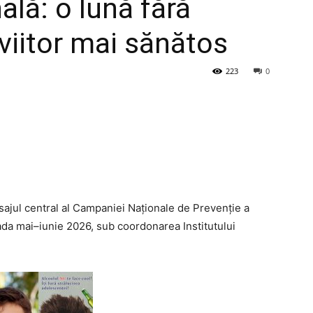
lă: o lună fără
viitor mai sănătos
223
0
e mesajul central al Campaniei Naționale de Prevenție a
da mai–iunie 2026, sub coordonarea Institutului