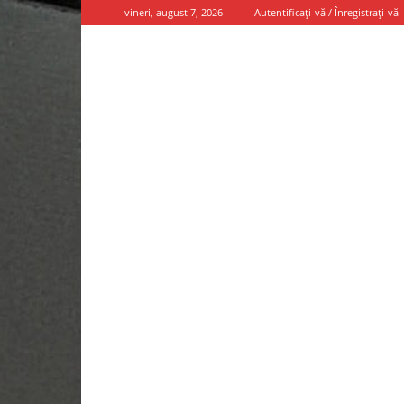
vineri, august 7, 2026
Autentificați-vă / Înregistrați-vă