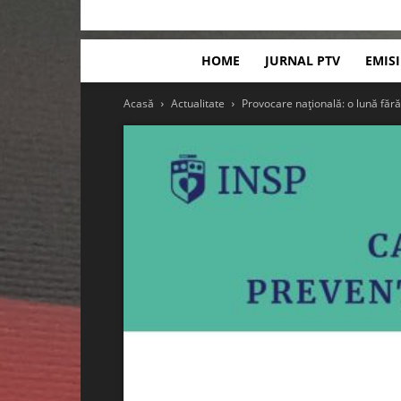
HOME
JURNAL PTV
EMIS
Acasă
Actualitate
Provocare națională: o lună fără