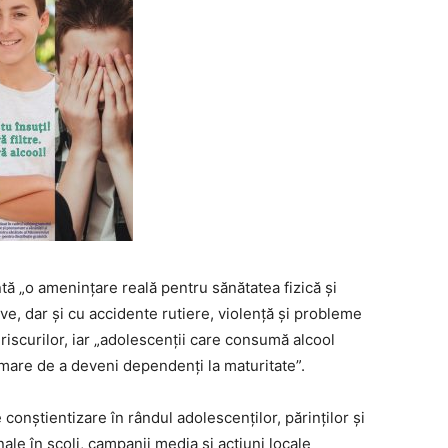
intă „o amenințare reală pentru sănătatea fizică și
ve, dar și cu accidente rutiere, violență și probleme
 riscurilor, iar „adolescenții care consumă alcool
i mare de a deveni dependenți la maturitate”.
onștientizare în rândul adolescenților, părinților și
nale în școli, campanii media și acțiuni locale