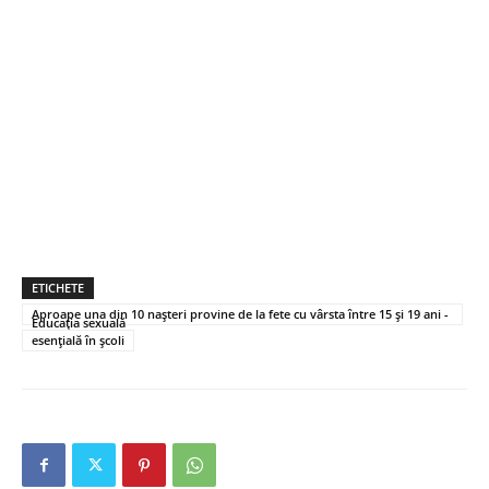
ETICHETE
Aproape una din 10 nașteri provine de la fete cu vârsta între 15 și 19 ani -
Educația sexuală
esențială în școli