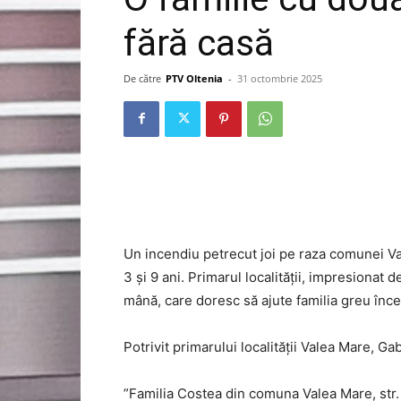
fără casă
De către
PTV Oltenia
-
31 octombrie 2025
Un incendiu petrecut joi pe raza comunei Va
3 și 9 ani. Primarul localității, impresionat 
mână, care doresc să ajute familia greu înce
Potrivit primarului localității Valea Mare, Ga
”Familia Costea din comuna Valea Mare, str.