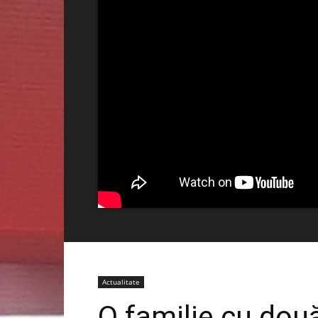
Actualitate
O familie cu două