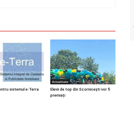
Actualitate
entru sistemul e-Terra
Elevii de top din Scornicești vor fi
premiați