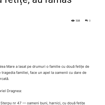
508
0
lea Mare a lasat pe drumuri o familie cu două fetițe de
de tragedia familiei, face un apel la oamenii cu dare de
rcată.
briel Dragnea:
 Sterpu nr 47 — oameni buni, harnici, cu două fetițe