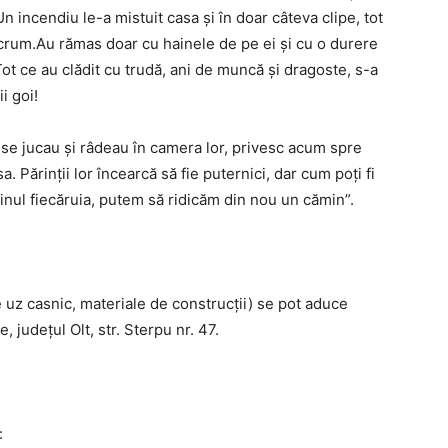
 incendiu le-a mistuit casa și în doar câteva clipe, tot
 scrum.Au rămas doar cu hainele de pe ei și cu o durere
ot ce au clădit cu trudă, ani de muncă și dragoste, s-a
i goi!
i se jucau și râdeau în camera lor, privesc acum spre
. Părinții lor încearcă să fie puternici, dar cum poți fi
uținul fiecăruia, putem să ridicăm din nou un cămin”.
e uz casnic, materiale de construcții) se pot aduce
 județul Olt, str. Sterpu nr. 47.
: