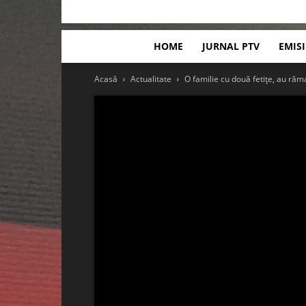
HOME
JURNAL PTV
EMIS
Acasă
Actualitate
O familie cu două fetițe, au răm