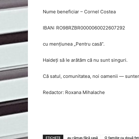
Nume beneficiar – Cornel Costea
IBAN: RO98RZBR0000060022607292
cu mențiunea „Pentru casă”.
Haideți să le arătăm că nu sunt singuri.
Că satul, comunitatea, noi oamenii — sunte
Redactor: Roxana Mihalache
ETICHETE
au rămas fără casă
O familie cu două fet