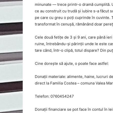
minunate — trece printr-o dramă cumplită. Un
ce au construit cu trudă și iubire s-a făcut
pe care cu greu o poți cuprinde în cuvinte. T
transformat în cenușă, rămânând doar pereți
Cele două fetițe de 3 și 9 ani, care până ier
ruine, întrebându-și părinții unde le este casa
tare când, într-o clipă, totul dispare? Din p
Cine dorește să ajute, o poate face astfel:
Donații materiale: alimente, haine, lucruri d
direct la Familia Costea – comuna Valea Mare,
Telefon: 0760454247
Donații financiare se pot face în contul în lei