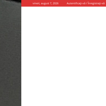
vineri, august 7, 2026
Autentificați-vă / Înregistrați-vă