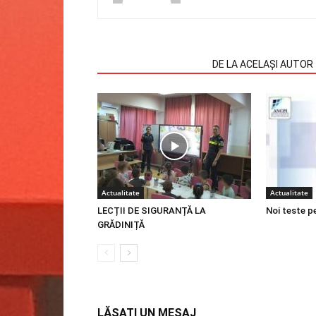
ARTICOLE SIMILARE
DE LA ACELAȘI AUTOR
Actualitate
Actualitate
LECȚII DE SIGURANȚĂ LA
Noi teste p
GRĂDINIȚĂ
LĂSAȚI UN MESAJ