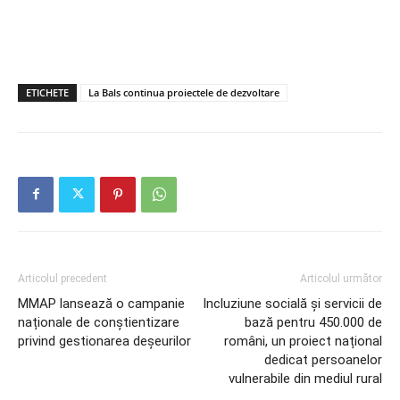
ETICHETE
La Bals continua proiectele de dezvoltare
Articolul precedent
Articolul următor
MMAP lansează o campanie
Incluziune socială și servicii de
naționale de conștientizare
bază pentru 450.000 de
privind gestionarea deșeurilor
români, un proiect național
dedicat persoanelor
vulnerabile din mediul rural