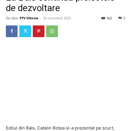
de dezvoltare
De către
PTV Oltenia
-
30 octombrie 2025
422
0
Edilul din Bals, Catalin Rotea si-a prezentat pe scurt,