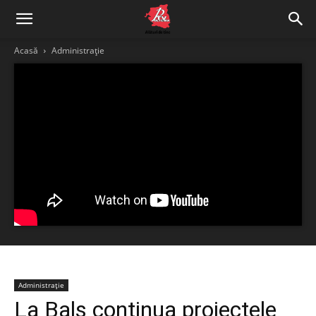
Acasă
Administrație
Administrație
La Bals continua proiectele