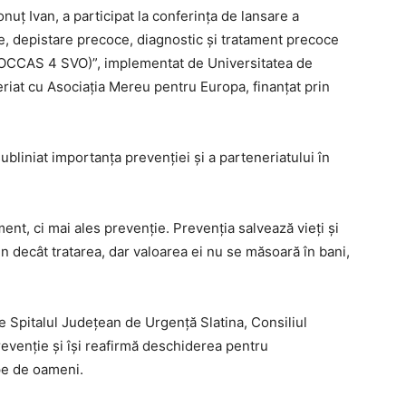
nuț Ivan, a participat la conferința de lansare a
e, depistare precoce, diagnostic și tratament precoce
(ROCCAS 4 SVO)”, implementat de Universitatea de
riat cu Asociația Mereu pentru Europa, finanțat prin
subliniat importanța prevenției și a parteneriatului în
nt, ci mai ales prevenție. Prevenția salvează vieți și
n decât tratarea, dar valoarea ei nu se măsoară în bani,
ne Spitalul Județean de Urgență Slatina, Consiliul
evenție și își reafirmă deschiderea pentru
pe de oameni.