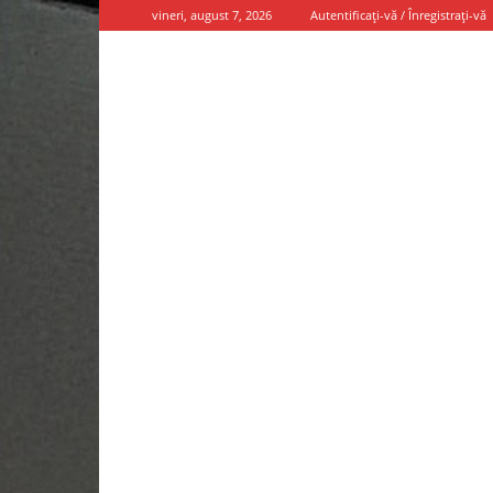
vineri, august 7, 2026
Autentificați-vă / Înregistrați-vă