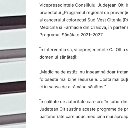
Vicepreședintele Consiliului Județean Olt, Io
proiectului „Programul regional de prevenți
al cancerului colorectal Sud-Vest Oltenia 
Medicină și Farmacie din Craiova, în partene
Programul Sănătate 2021–2027.
În intervenția sa, vicepreședintele CJ Olt a 
domeniul sănătății:
„Medicina de astăzi nu înseamnă doar tratame
folosește mai bine resursele. Costă mai puți
ci în șansa de a rămâne sănătos.”
În calitate de autoritate care are în subordi
Județean Olt susține aceste programe de pr
parteneriate care aduc medicina mai aproa