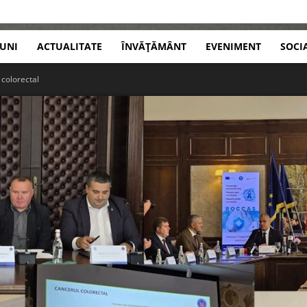
IUNI
ACTUALITATE
ÎNVĂȚĂMÂNT
EVENIMENT
SOCI
 colorectal