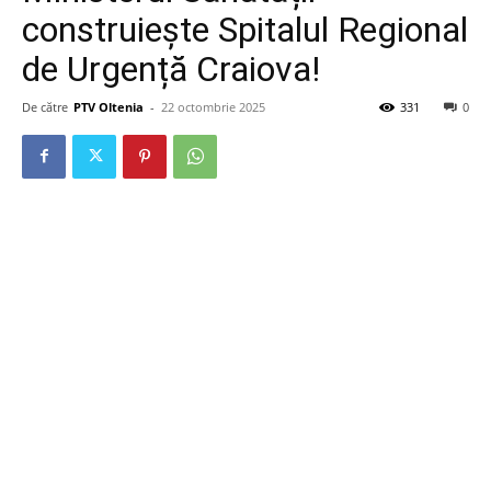
construiește Spitalul Regional
de Urgență Craiova!
De către
PTV Oltenia
-
22 octombrie 2025
331
0