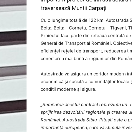
traversează Munții Carpați.
Cu o lungime totală de 122 km, Autostrada Sib
Boița, Boița – Cornetu, Cornetu – Tigveni, T
Proiectul face parte din rețeaua centrală d
General de Transport al României. Obiectivel
eficienței rețelei de transport, reducerea ti
conectarea mai bună a regiunilor din Români
Autostrada va asigura un coridor modern într
economică și socială a comunităților locale ș
condiții moderne și sigure.
„Semnarea acestui contract reprezintă un o
sprijinirea dezvoltării regionale și crearea 
României. Autostrada Sibiu–Pitești este o pri
importanță europeană, care va stimula invest