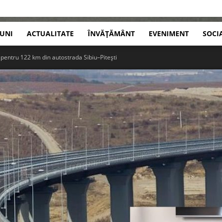
IUNI
ACTUALITATE
ÎNVĂȚĂMÂNT
EVENIMENT
SOCI
 pentru 122 km din autostrada Sibiu–Pitești