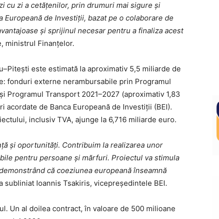
zi cu zi a cetățenilor, prin drumuri mai sigure și
a Europeană de Investiții, bazat pe o colaborare de
avantajoase și sprijinul necesar pentru a finaliza acest
, ministrul Finanțelor.
u–Pitești este estimată la aproximativ 5,5 miliarde de
se: fonduri externe nerambursabile prin Programul
și Programul Transport 2021–2027 (aproximativ 1,83
ri acordate de Banca Europeană de Investiții (BEI).
oiectului, inclusiv TVA, ajunge la 6,716 miliarde euro.
ță și oportunități. Contribuim la realizarea unor
ibile pentru persoane și mărfuri. Proiectul va stimula
le, demonstrând că coeziunea europeană înseamnă
 a subliniat Ioannis Tsakiris, vicepreședintele BEI.
cul. Un al doilea contract, în valoare de 500 milioane