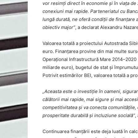
vor resimți direct în economie și în viața de 
conexiuni mai rapide. Parteneriatul cu Banc
lungă durată, ne oferă condiții de finanțare 
obiectiv major”
, a declarat Alexandru Nazare
Valoarea totală a proiectului Autostrada Sibi
euro. Finanțarea provine din mai multe sur
Operațional Infrastructură Mare 2014–2020 
miliarde euro), bugetul de stat și împrumutu
Potrivit estimărilor BEI, valoarea totală a pr
„Aceasta este o investiție în oameni, siguran
călătorii mai rapide, mai sigure și mai acces
competitivitatea și va conecta comunități
prosperitate durabilă și incluziune socială”
,
Continuarea finanțării este deja luată în cal