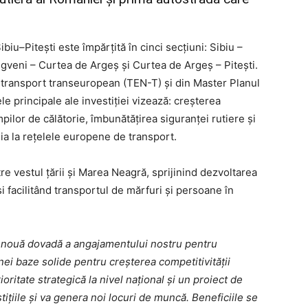
iu–Pitești este împărțită în cinci secțiuni: Sibiu –
igveni – Curtea de Argeș și Curtea de Argeș – Pitești.
e transport transeuropean (TEN-T) și din Master Planul
e principale ale investiției vizează: creșterea
mpilor de călătorie, îmbunătățirea siguranței rutiere și
a la rețelele europene de transport.
e vestul țării și Marea Neagră, sprijinind dezvoltarea
i facilitând transportul de mărfuri și persoane în
 nouă dovadă a angajamentului nostru pentru
unei baze solide pentru creșterea competitivității
oritate strategică la nivel național și un proiect de
ițiile și va genera noi locuri de muncă. Beneficiile se