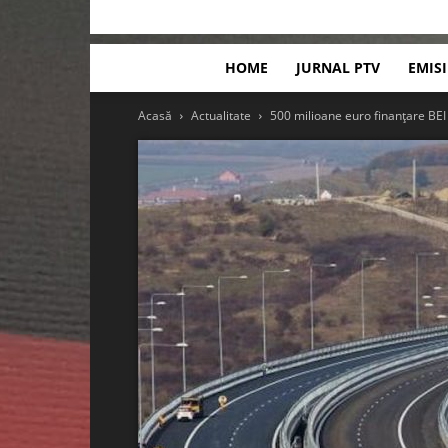
HOME
JURNAL PTV
EMIS
Acasă
Actualitate
500 milioane euro finanțare BEI