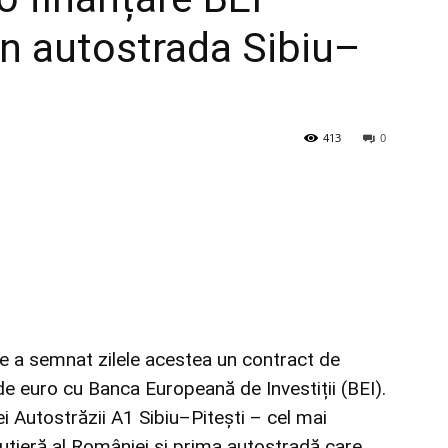
n autostrada Sibiu–
413
0
re a semnat zilele acestea un contract de
de euro cu Banca Europeană de Investiții (BEI).
i Autostrăzii A1 Sibiu–Pitești – cel mai
rutieră al României și prima autostradă care