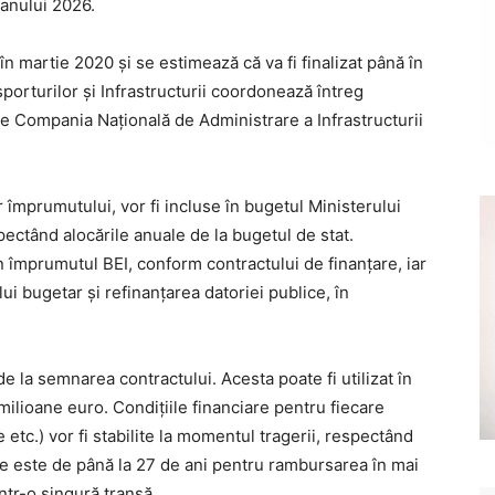
 anului 2026.
în martie 2020 și se estimează că va fi finalizat până în
sporturilor și Infrastructurii coordonează întreg
de Compania Națională de Administrare a Infrastructurii
 împrumutului, vor fi incluse în bugetul Ministerului
pectând alocările anuale de la bugetul de stat.
in împrumutul BEI, conform contractului de finanțare, iar
ului bugetar și refinanțarea datoriei publice, în
e la semnarea contractului. Acesta poate fi utilizat în
ilioane euro. Condițiile financiare pentru fiecare
 etc.) vor fi stabilite la momentul tragerii, respectând
e este de până la 27 de ani pentru rambursarea în mai
ntr-o singură tranșă.