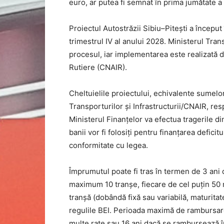
euro, ar putea fi semnat în prima jumătate a
Proiectul Autostrăzii Sibiu–Pitești a început 
trimestrul IV al anului 2028. Ministerul Tran
procesul, iar implementarea este realizată 
Rutiere (CNAIR).
Cheltuielile proiectului, echivalente sumelor
Transporturilor și Infrastructurii/CNAIR, res
Ministerul Finanțelor va efectua tragerile d
banii vor fi folosiți pentru finanțarea deficit
conformitate cu legea.
Împrumutul poate fi tras în termen de 3 ani d
maximum 10 tranșe, fiecare de cel puțin 50 m
tranșă (dobândă fixă sau variabilă, maturitate
regulile BEI. Perioada maximă de rambursar
multe rate sau 16 ani dacă se rambursează î