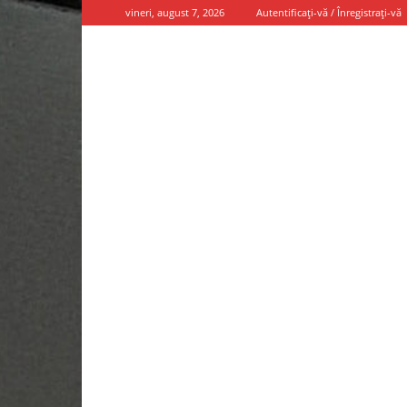
vineri, august 7, 2026
Autentificați-vă / Înregistrați-vă