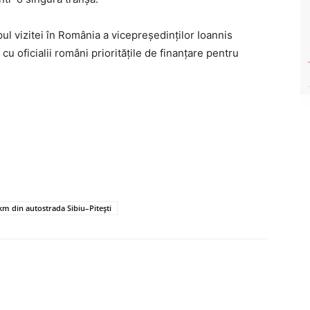
ul vizitei în România a vicepreședinților Ioannis
cu oficialii români prioritățile de finanțare pentru
.
km din autostrada Sibiu–Pitești