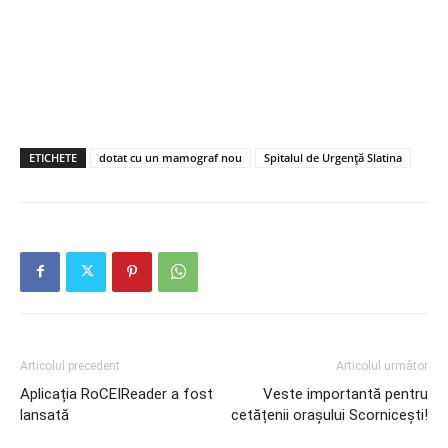
ETICHETE
dotat cu un mamograf nou
Spitalul de Urgență Slatina
Articolul precedent
Articolul următor
Aplicația RoCEIReader a fost
Veste importantă pentru
lansată
cetățenii orașului Scornicești!