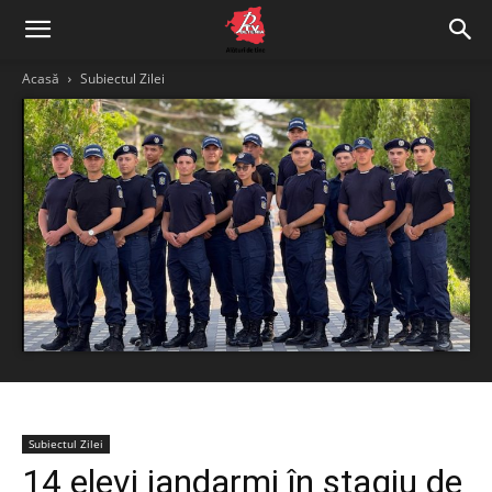
Acasă
Subiectul Zilei
Subiectul Zilei
14 elevi jandarmi în stagiu de