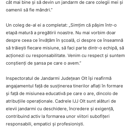
cât mai bine și să devin un jandarm de care colegii mei și
oamenii să fie mândri.”
Un coleg de-al ei a completat: „Simțim că pășim într-o
etapă matură a pregătirii noastre. Nu mai vorbim doar
despre ceea ce învățăm în școală, ci despre ce înseamnă
să trăiești fiecare misiune, să faci parte dintr-o echipă, să
acționezi cu responsabilitate. Venim cu respect și suntem
conștienți de șansa pe care o avem.”
Inspectoratul de Jandarmi Județean Olt își reafirmă
angajamentul față de susținerea tinerilor aflați în formare
și față de misiunea educativă pe care o are, dincolo de
atribuțiile operaționale. Cadrele IJJ Olt sunt alături de
elevii jandarmi cu deschidere, încredere și exigență,
contribuind activ la formarea unor viitori subofițeri
responsabili, empatici și profesioniști.