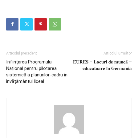
Articolul precedent
Articolul următor
Inființarea Programului
𝐄𝐔𝐑𝐄𝐒 – 𝐋𝐨𝐜𝐮𝐫𝐢 𝐝𝐞 𝐦𝐮𝐧𝐜𝐚̆ –
Național pentru pilotarea
𝐞𝐝𝐮𝐜𝐚𝐭𝐨𝐚𝐫𝐞 𝐢̂𝐧 𝐆𝐞𝐫𝐦𝐚𝐧𝐢𝐚
sistemică a planurilor-cadru în
învățământul liceal