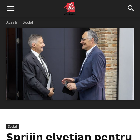
Acasă
Social
Social
𝗦𝗽𝗿𝗶𝗷𝗶𝗻 𝗲𝗹𝘃𝗲𝘁̦𝗶𝗮𝗻 𝗽𝗲𝗻𝘁𝗿𝘂