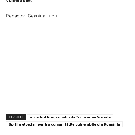
vulnerabile
.
Redactor: Geanina Lupu
ETICHETE
𝗶̂𝗻 𝗰𝗮𝗱𝗿𝘂𝗹 𝗣𝗿𝗼𝗴𝗿𝗮𝗺𝘂𝗹𝘂𝗶 𝗱𝗲 𝗜𝗻𝗰𝗹𝘂𝘇𝗶𝘂𝗻𝗲 𝗦𝗼𝗰𝗶𝗮𝗹𝗮̆
𝗦𝗽𝗿𝗶𝗷𝗶𝗻 𝗲𝗹𝘃𝗲𝘁̦𝗶𝗮𝗻 𝗽𝗲𝗻𝘁𝗿𝘂 𝗰𝗼𝗺𝘂𝗻𝗶𝘁𝗮̆𝘁̦𝗶𝗹𝗲 𝘃𝘂𝗹𝗻𝗲𝗿𝗮𝗯𝗶𝗹𝗲 𝗱𝗶𝗻 𝗥𝗼𝗺𝗮̂𝗻𝗶𝗮