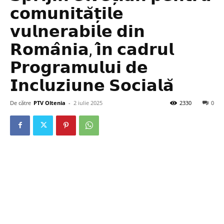
𝗰𝗼𝗺𝘂𝗻𝗶𝘁𝗮̆𝘁̦𝗶𝗹𝗲
𝘃𝘂𝗹𝗻𝗲𝗿𝗮𝗯𝗶𝗹𝗲 𝗱𝗶𝗻
𝗥𝗼𝗺𝗮̂𝗻𝗶𝗮, 𝗶̂𝗻 𝗰𝗮𝗱𝗿𝘂𝗹
𝗣𝗿𝗼𝗴𝗿𝗮𝗺𝘂𝗹𝘂𝗶 𝗱𝗲
𝗜𝗻𝗰𝗹𝘂𝘇𝗶𝘂𝗻𝗲 𝗦𝗼𝗰𝗶𝗮𝗹𝗮̆
De către
PTV Oltenia
-
2 iulie 2025
2330
0