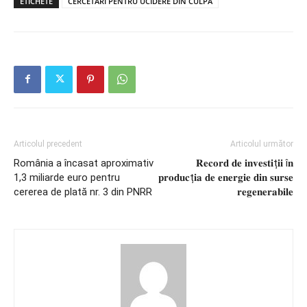
ETICHETE
CERCETĂRI PENTRU UCIDERE DIN CULPĂ
Articolul precedent
Articolul următor
România a încasat aproximativ
𝐑𝐞𝐜𝐨𝐫𝐝 𝐝𝐞 𝐢𝐧𝐯𝐞𝐬𝐭𝐢ț𝐢𝐢 î𝐧
1,3 miliarde euro pentru
𝐩𝐫𝐨𝐝𝐮𝐜ț𝐢𝐚 𝐝𝐞 𝐞𝐧𝐞𝐫𝐠𝐢𝐞 𝐝𝐢𝐧 𝐬𝐮𝐫𝐬𝐞
cererea de plată nr. 3 din PNRR
𝐫𝐞𝐠𝐞𝐧𝐞𝐫𝐚𝐛𝐢𝐥𝐞