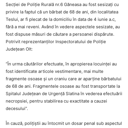
Secției de Poliție Rurală nr.6 Găneasa au fost sesizați cu
privire la faptul că un bărbat de 68 de ani, din localitatea
Teslui, ar fi plecat de la domiciliu în data de 4 iunie a.c,
fără a mai reveni. Având în vedere aspectele sesizate, au
fost dispuse măsuri de căutare a persoanei dispărute.
Potrivit reprezentanților Inspectoratului de Poliție
Județean Olt:
“În urma căutărilor efectuate, în apropierea locuinței au
fost identificate articole vestimentare, mai multe
fragmente osoase și un craniu care ar aparține bărbatului
de 68 de ani. Fragmentele osoase au fost transportate la
Spitalul Județean de Urgență Slatina în vederea efectuării
necropsiei, pentru stabilirea cu exactitate a cauzei
decesului”.
În cauză, polițiștii au întocmit un dosar penal sub aspectul