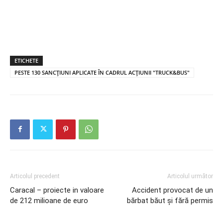
ETICHETE
PESTE 130 SANCȚIUNI APLICATE ÎN CADRUL ACȚIUNII "TRUCK&BUS"
Articolul precedent
Articolul următor
Caracal – proiecte in valoare
Accident provocat de un
de 212 milioane de euro
bărbat băut și fără permis