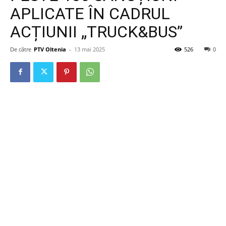
APLICATE ÎN CADRUL
ACȚIUNII „TRUCK&BUS”
De către
PTV Oltenia
-
13 mai 2025
526
0