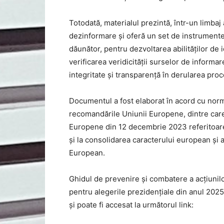
Totodată, materialul prezintă, într-un limba
dezinformare și oferă un set de instrumente 
dăunător, pentru dezvoltarea abilităților de i
verificarea veridicității surselor de informa
integritate și transparență în derularea proc
Documentul a fost elaborat în acord cu norme
recomandările Uniunii Europene, dintre c
Europene din 12 decembrie 2023 referitoare 
și la consolidarea caracterului european și 
European.
Ghidul de prevenire și combatere a acțiunilo
pentru alegerile prezidențiale din anul 202
și poate fi accesat la următorul link: