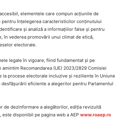
j accesibil, elementele care compun acțiunile de
pentru înțelegerea caracteristicilor conținutului
dentificare și analiză a informațiilor false și pentru
re, în vederea promovării unui climat de etică,
eselor electorale.
le legale în vigoare, fiind fundamentat și pe
are amintim Recomandarea (UE) 2023/2829 Comisiei
la procese electorale incluzive și reziliente în Uniune
a desfășurării eficiente a alegerilor pentru Parlamentul
r de dezinformare a alegătorilor, ediția revizuită
5, este disponibil pe pagina web a AEP
www.roaep.ro