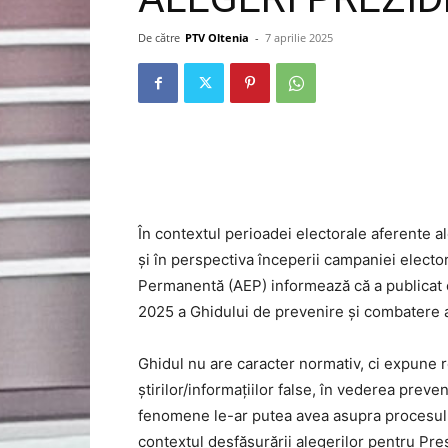
De către
PTV Oltenia
-
7 aprilie 2025
În contextul perioadei electorale aferente 
și în perspectiva începerii campaniei elector
Permanentă (AEP) informează că a publicat ed
2025 a Ghidului de prevenire și combatere a 
Ghidul nu are caracter normativ, ci expune 
știrilor/informațiilor false, în vederea preve
fenomene le-ar putea avea asupra procesului 
contextul desfășurării alegerilor pentru Pr