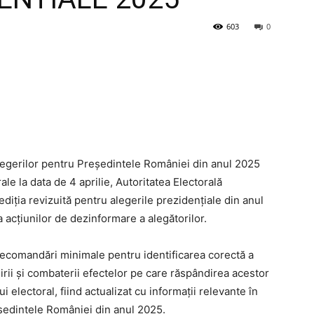
603
0
alegerilor pentru Președintele României din anul 2025
ale la data de 4 aprilie, Autoritatea Electorală
iția revizuită pentru alegerile prezidențiale din anul
acțiunilor de dezinformare a alegătorilor.
recomandări minimale pentru identificarea corectă a
nirii și combaterii efectelor pe care răspândirea acestor
electoral, fiind actualizat cu informații relevante în
eședintele României din anul 2025.