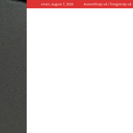
vineri, august 7, 2026
Autentificați-vă / Înregistrați-vă