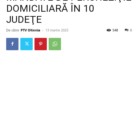
DOMICILIARĂ ÎN 10
JUDEŢE
De către
PTV Oltenia
-
13 martie 2025
548
0