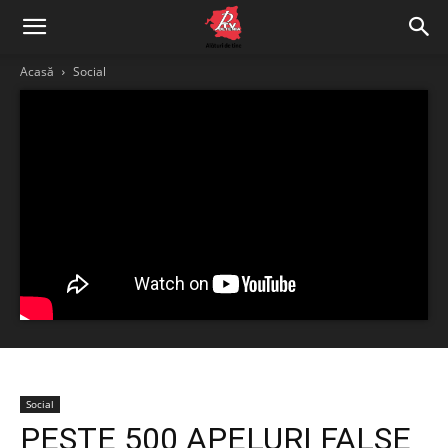
Acasă
Social
Social
PESTE 500 APELURI FALSE