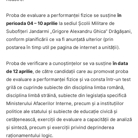
Proba de evaluare a performanței fizice se susține
în
perioada 04 – 10 aprilie
la sediul Școlii Militare de
Subofițeri Jandarmi „Grigore Alexandru Ghica” Drăgășani,
conform planificării ce va fi anunțată ulterior (prin
postarea în timp util pe pagina de internet a unității).
Proba de verificare a cunoștințelor se va susține
în data
de 12 aprilie
, de către candidații care au promovat proba
de evaluare a performanței fizice şi va consta într-un test
grilă ce cuprinde subiecte din disciplina limba română,
disciplina limbă străină, subiecte din legislaţia specifică
Ministerului Afacerilor Interne, precum şi a instituţiilor
politice ale statului şi subiecte de educaţie civică şi
cetăţenească, exerciţii de evaluare a capacităţii de analiză
şi sinteză, precum şi exerciţii privind deprinderea
raţionamentului logic.