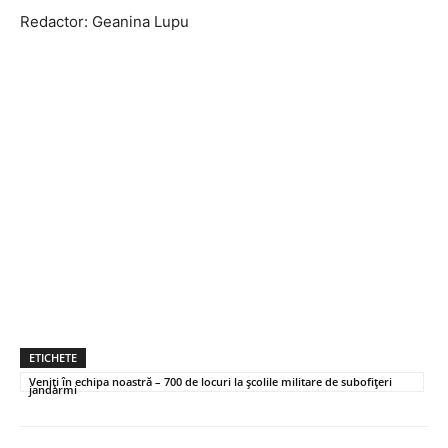
Redactor: Geanina Lupu
ETICHETE
Veniți în echipa noastră – 700 de locuri la școlile militare de subofițeri
jandarmi