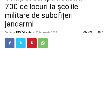
700 de locuri la școlile
militare de subofițeri
jandarmi
De către
PTV Oltenia
-
26 februarie 2025
479
0