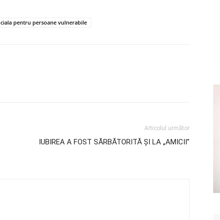
ociala pentru persoane vulnerabile
Articolul următor
IUBIREA A FOST SĂRBĂTORITĂ ŞI LA „AMICII”