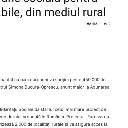
ile, din mediul rural
588
0
inanțat cu bani europeni va sprijini peste 450.000 de
istrul Simona Bucura-Oprescu, anunț major la Adunarea
lidarității Sociale dă startul celui mai mare proiect de
pene derulat vreodată în România. Proiectul „Furnizarea
vizează 2.000 de localități rurale și va asigura acces la