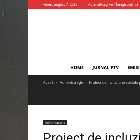
vineri, august 7, 2026
Autentificați-vă / Înregistrați-vă
HOME
JURNAL PTV
EMIS
Acasă
Administrație
Proiect de incluziune sociala
Administrație
Proiect de incluz