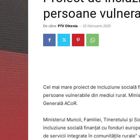
persoane vulnerab
De către
PTV Oltenia
-
25 februarie 2025
Cel mai mare proiect de incluziune socială f
persoane vulnerabile din mediul rural. Min
Generală ACoR.
Ministerul Muncii, Familiei, Tineretului și So
incluziune socială finanțat cu fonduri euro
de servicii integrate în comunitățile rurale” 