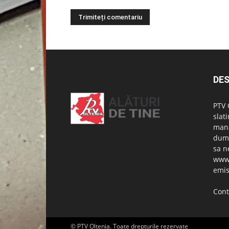
DES
PTV 
slat
mana
dumn
sa n
www.
emis
Cont
© PTV Oltenia. Toate drepturile rezervate