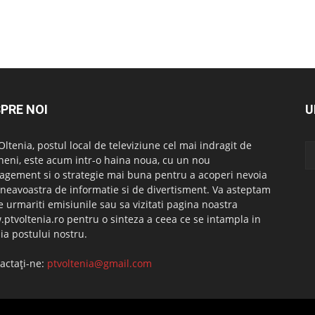
PRE NOI
U
Oltenia, postul local de televiziune cel mai indragit de
ineni, este acum intr-o haina noua, cu un nou
gement si o strategie mai buna pentru a acoperi nevoia
eavoastra de informatie si de divertisment. Va asteptam
e urmariti emisiunile sau sa vizitati pagina noastra
ptvoltenia.ro pentru o sinteza a ceea ce se intampla in
ia postului nostru.
actați-ne:
ptvoltenia@gmail.com