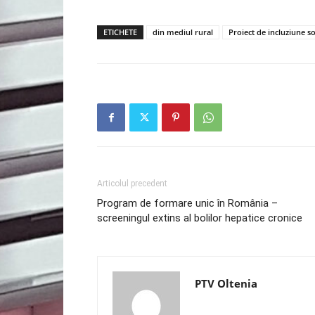
ETICHETE
din mediul rural
Proiect de incluziune s
Articolul precedent
Program de formare unic în România –
screeningul extins al bolilor hepatice cronice
PTV Oltenia