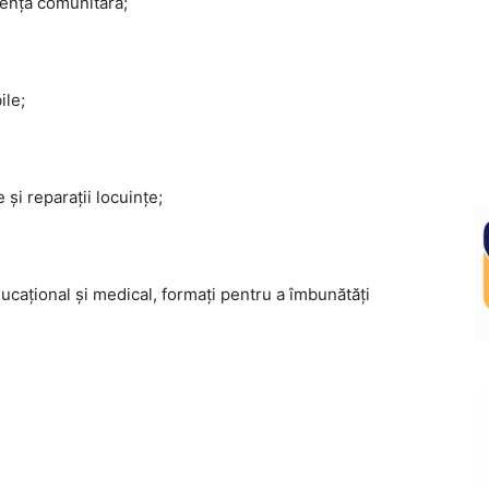
tență comunitară;
ile;
 și reparații locuințe;
ducațional și medical, formați pentru a îmbunătăți