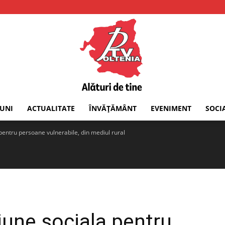
IUNI
ACTUALITATE
ÎNVĂȚĂMÂNT
EVENIMENT
SOCI
PTV
 pentru persoane vulnerabile, din mediul rural
Oltenia
iune sociala pentru