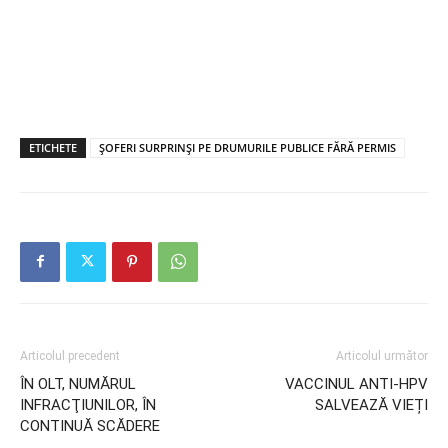
ETICHETE
ŞOFERI SURPRINŞI PE DRUMURILE PUBLICE FĂRĂ PERMIS
Articolul precedent
Articolul următor
ÎN OLT, NUMĂRUL
VACCINUL ANTI-HPV
INFRACŢIUNILOR, ÎN
SALVEAZĂ VIEȚI
CONTINUĂ SCĂDERE