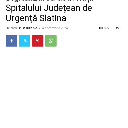
Spitalului Județean de
Urgență Slatina
De către
PTV Oltenia
-
4 decembrie 2024
577
0