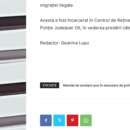
migrației ilegale.
Acesta a fost încarcerat în Centrul de Rețin
Poliție Județean Olt, în vederea predării către
Redactor: Geanina Lupu
ETICHETE
Mandat de arestare pus în executare de poliț