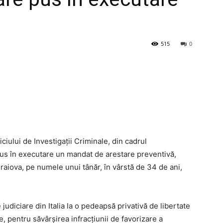
515
0
ciului de Investigații Criminale, din cadrul
 pus în executare un mandat de arestare preventivă,
aiova, pe numele unui tânăr, în vârstă de 34 de ani,
judiciare din Italia la o pedeapsă privativă de libertate
ie, pentru săvârșirea infracțiunii de favorizare a