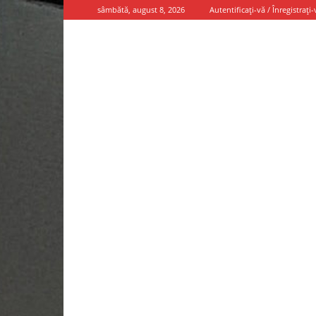
sâmbătă, august 8, 2026
Autentificați-vă / Înregistrați-