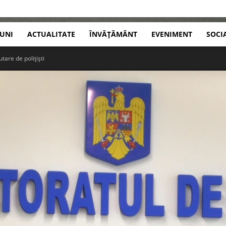
IUNI
ACTUALITATE
ÎNVĂȚĂMÂNT
EVENIMENT
SOCI
are de polițiști