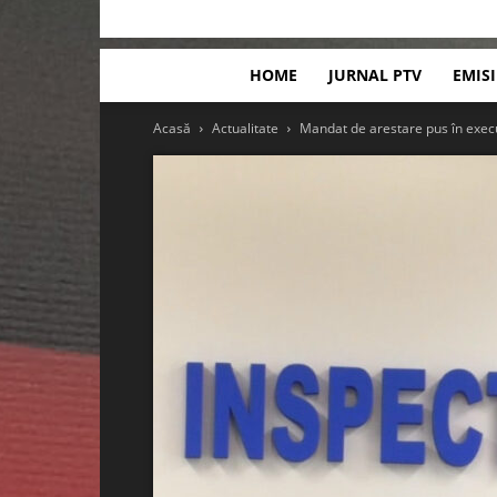
HOME
JURNAL PTV
EMIS
Acasă
Actualitate
Mandat de arestare pus în execut