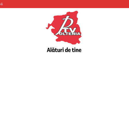
vă
PTV
Oltenia