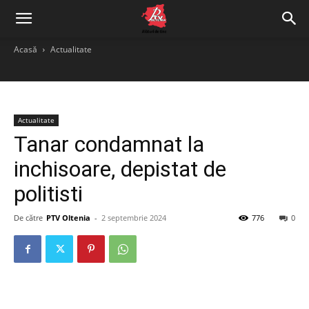
Acasă
Actualitate
Actualitate
Tanar condamnat la
inchisoare, depistat de
politisti
De către
PTV Oltenia
-
2 septembrie 2024
776
0