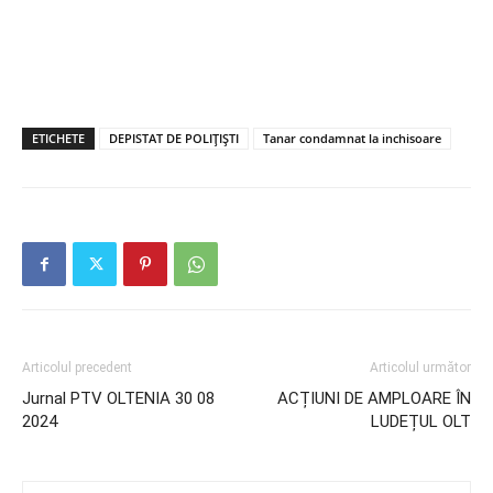
ETICHETE
DEPISTAT DE POLIŢIŞTI
Tanar condamnat la inchisoare
Articolul precedent
Articolul următor
Jurnal PTV OLTENIA 30 08
ACȚIUNI DE AMPLOARE ÎN
2024
LUDEȚUL OLT