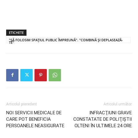
ETICHETE
"SĂ FOLOSIM SPAŢIUL PUBLIC ÎMPREUNĂ". "COMBINĂ ŞI DEPLASEAZĂ-
TE"
Articolul precedent
Articolul următor
NOI SERVICII MEDICALE DE
INFRACŢIUNI GRAVE
CARE POT BENEFICIA
CONSTATATE DE POLIŢIŞTII
PERSOANELE NEASIGURATE
OLTENI ÎN ULTIMELE 24 ORE