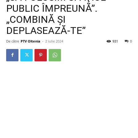
PUBLIC ÎMPREUNĂ”.
„COMBINĂ ŞI
DEPLASEAZĂ-TE”
De către
PTV Oltenia
-
2 iulie 2024
931
0