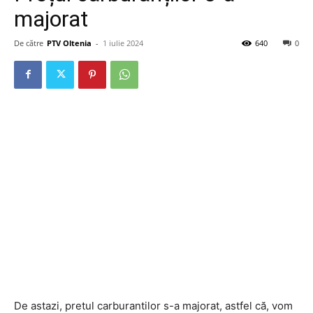
majorat
De către
PTV Oltenia
-
1 iulie 2024
640
0
De astazi, pretul carburantilor s-a majorat, astfel că, vom