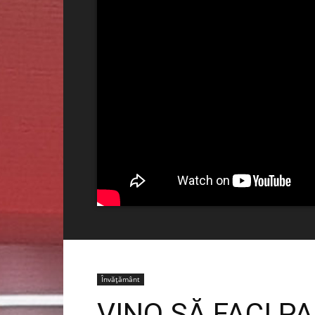
Învățământ
VINO SĂ FACI PA