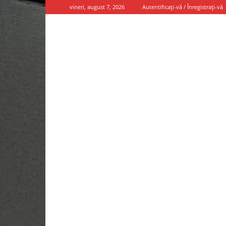
vineri, august 7, 2026
Autentificați-vă / Înregistrați-vă