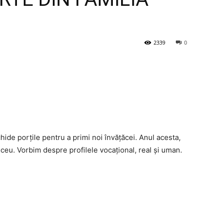
2339
0
chide porțile pentru a primi noi învățăcei. Anul acesta,
iceu. Vorbim despre profilele vocațional, real și uman.