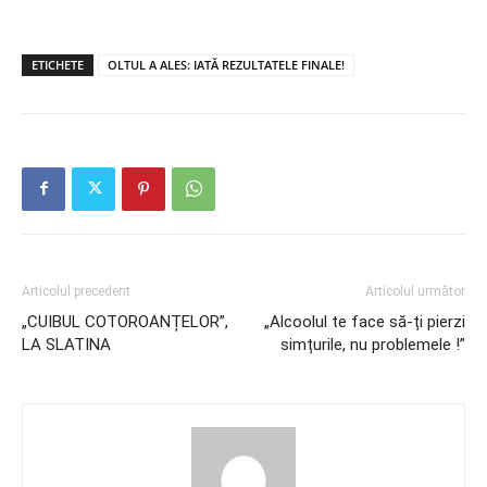
ETICHETE
OLTUL A ALES: IATĂ REZULTATELE FINALE!
Articolul precedent
Articolul următor
„CUIBUL COTOROANȚELOR”,
„Alcoolul te face să-ți pierzi
LA SLATINA
simțurile, nu problemele !”