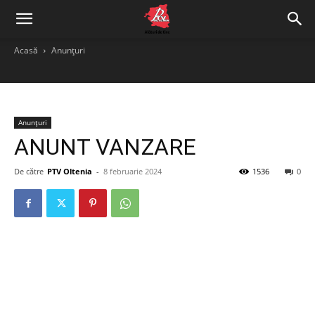
Acasă
Anunțuri
Anunțuri
ANUNT VANZARE
De către
PTV Oltenia
-
8 februarie 2024
1536
0