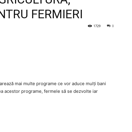
NTRU FERMIERI
1729
0
demarează mai multe programe ce vor aduce mulți bani
ea acestor programe, fermele să se dezvolte iar