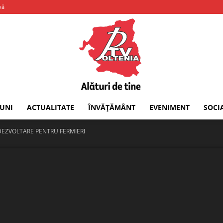
vă
IUNI
ACTUALITATE
ÎNVĂȚĂMÂNT
EVENIMENT
SOCI
PTV
DEZVOLTARE PENTRU FERMIERI
Oltenia