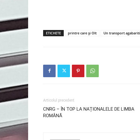
ETICHETE
printre care și Olt
Un transport agabarit
Articolul precedent
CNRG – ÎN TOP LA NAȚIONALELE DE LIMBA
ROMÂNĂ