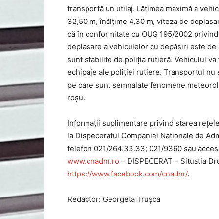
transportă un utilaj. Lățimea maximă a vehic
32,50 m, înălțime 4,30 m, viteza de deplasar
că în conformitate cu OUG 195/2002 privind 
deplasare a vehiculelor cu depășiri este de
sunt stabilite de poliția rutieră. Vehiculul va
echipaje ale poliției rutiere. Transportul n
pe care sunt semnalate fenomene meteorolog
roșu.
Informaţii suplimentare privind starea reţele
la Dispeceratul Companiei Naţionale de Admin
telefon 021/264.33.33; 021/9360 sau accesâ
www.cnadnr.ro
– DISPECERAT – Situatia Drum
https://www.facebook.com/cnadnr/
.
Redactor: Georgeta Trușcă