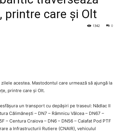
 printre care și Olt
1342
0
 zilele acestea. Mastodontul care urmează să ajungă la
ţe, printre care şi Olt.
sfășura un transport cu depășiri pe traseul: Nădlac II
tura Călimănești – DN7 – Râmnicu Vâlcea – DN67 –
F – Centura Craiova – DN6 – DN56 – Calafat Pod PTF
re a Infrastructurii Rutiere (CNAIR), vehiculul