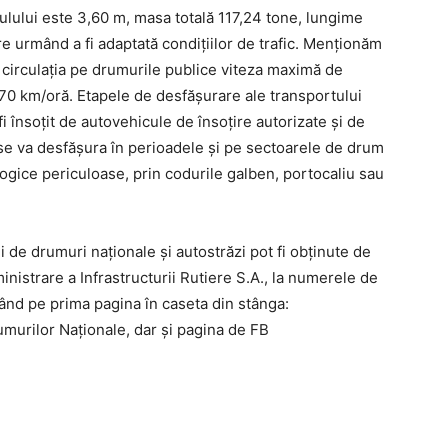
ulului este 3,60 m, masa totală 117,24 tone, lungime
e urmând a fi adaptată condițiilor de trafic. Menționăm
circulația pe drumurile publice viteza maximă de
 70 km/oră. Etapele de desfășurare ale transportului
 fi însoțit de autovehicule de însoțire autorizate și de
u se va desfășura în perioadele și pe sectoarele de drum
ice periculoase, prin codurile galben, portocaliu sau
i de drumuri naţionale și autostrăzi pot fi obţinute de
istrare a Infrastructurii Rutiere S.A., la numerele de
nd pe prima pagina în caseta din stânga:
urilor Naţionale, dar și pagina de FB