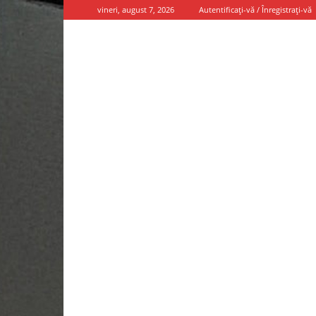
vineri, august 7, 2026
Autentificați-vă / Înregistrați-vă