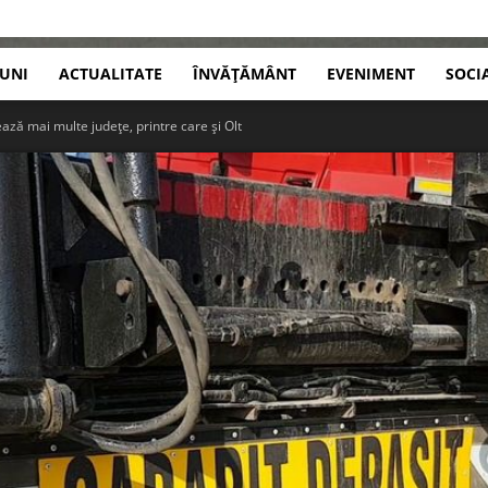
IUNI
ACTUALITATE
ÎNVĂȚĂMÂNT
EVENIMENT
SOCI
ază mai multe județe, printre care și Olt