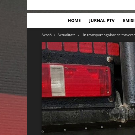
HOME
JURNAL PTV
EMIS
Acasă
Actualitate
Un transport agabaritic traverse