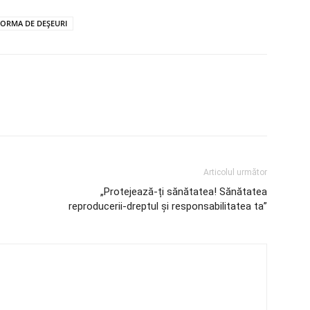
FORMA DE DEŞEURI
Articolul următor
„Protejează-ți sănătatea! Sănătatea
reproducerii-dreptul și responsabilitatea ta”