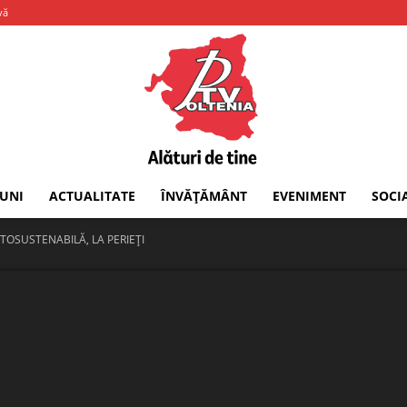
vă
IUNI
ACTUALITATE
ÎNVĂȚĂMÂNT
EVENIMENT
SOCI
PTV
TOSUSTENABILĂ, LA PERIEŢI
Oltenia