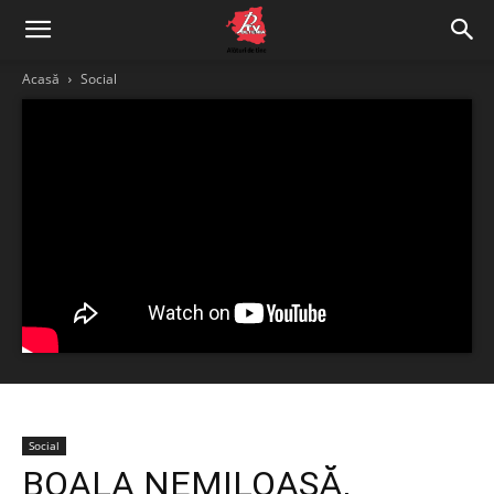
Acasă
Social
Social
BOALA NEMILOASĂ,