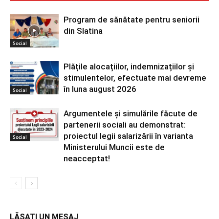
Program de sănătate pentru seniorii
din Slatina
Social
Plățile alocațiilor, indemnizațiilor și
stimulentelor, efectuate mai devreme
în luna august 2026
Social
Argumentele și simulările făcute de
partenerii sociali au demonstrat:
proiectul legii salarizării în varianta
Social
Ministerului Muncii este de
neacceptat!
LĂSAȚI UN MESAJ