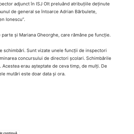
ector adjunct în ISJ Olt preluând atribuțiile deținute
aunul de general se întoarce Adrian Bărbulete,
en Ionescu”.
e parte și Mariana Gheorghe, care rămâne pe funcție.
te schimbări. Sunt vizate unele funcții de inspectori
rminarea concursului de directori școlari. Schimbările
. Acestea erau așteptate de ceva timp, de mulți. De
ele mutări este doar data și ora.
ile continuă