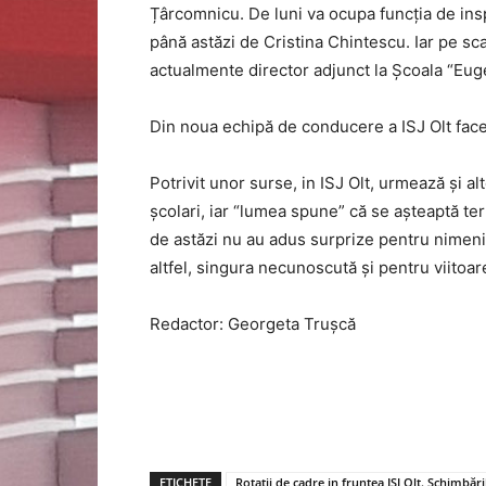
Țârcomnicu. De luni va ocupa funcția de insp
până astăzi de Cristina Chintescu. Iar pe sc
actualmente director adjunct la Școala “Eug
Din noua echipă de conducere a ISJ Olt fac
Potrivit unor surse, in ISJ Olt, urmează și al
școlari, iar “lumea spune” că se așteaptă te
de astăzi nu au adus surprize pentru nimeni
altfel, singura necunoscută și pentru viitoar
Redactor: Georgeta Truşcă
ETICHETE
Rotații de cadre in fruntea ISJ Olt. Schimbăr