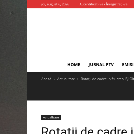
joi, august 6, 2026
Autentificați-vă / Înregistrați-vă
HOME
JURNAL PTV
EMIS
Acasă
Actualitate
Rotații de cadre in fruntea ISJ O
Actualitate
Rotații de cadre i