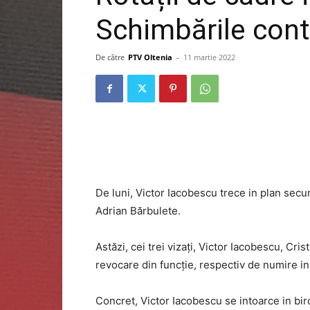
Schimbările con
De către
PTV Oltenia
-
11 martie 2022
De luni, Victor Iacobescu trece in plan secund
Adrian Bărbulete.
Astăzi, cei trei vizați, Victor Iacobescu, Cri
revocare din funcție, respectiv de numire in
Concret, Victor Iacobescu se intoarce in bi