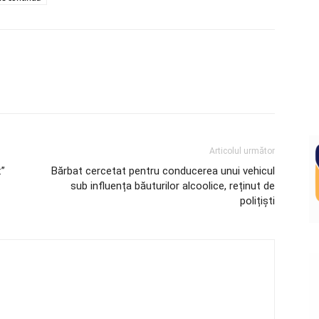
Articolul următor
:”
Bărbat cercetat pentru conducerea unui vehicul
sub influența băuturilor alcoolice, reținut de
polițiști