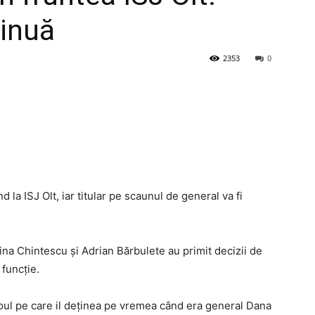
tinuă
2353
0
 la ISJ Olt, iar titular pe scaunul de general va fi
stina Chintescu și Adrian Bărbulete au primit decizii de
 funcție.
roul pe care il deținea pe vremea când era general Dana