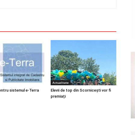
Actualitate
entru sistemul e-Terra
Elevii de top din Scornicești vor fi
premiați