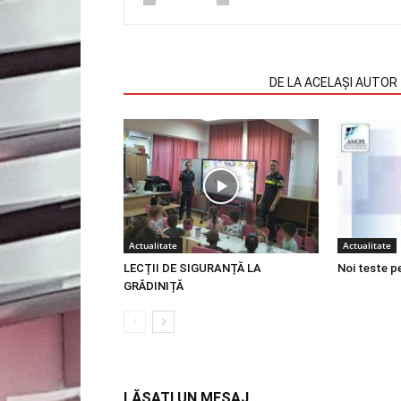
ARTICOLE SIMILARE
DE LA ACELAȘI AUTOR
Actualitate
Actualitate
LECȚII DE SIGURANȚĂ LA
Noi teste p
GRĂDINIȚĂ
LĂSAȚI UN MESAJ