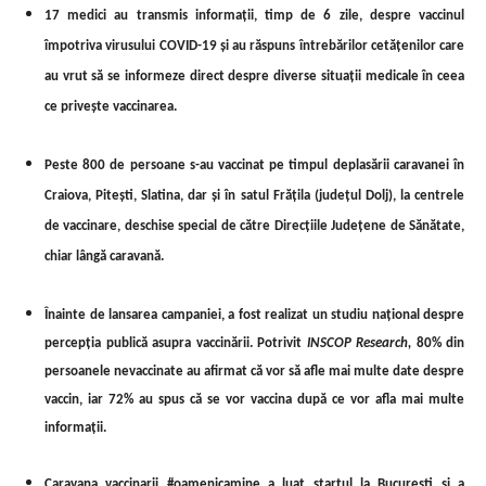
17 medici au transmis informații, timp de 6 zile, despre vaccinul
împotriva virusului COVID-19 și au răspuns întrebărilor cetățenilor care
au vrut să se informeze direct despre diverse situații medicale în ceea
ce privește vaccinarea.
Peste 800 de persoane s-au vaccinat pe timpul deplasării caravanei în
Craiova, Pitești, Slatina, dar și în satul Frățila (județul Dolj), la centrele
de vaccinare, deschise special de către Direcțiile Județene de Sănătate,
chiar lângă caravană.
Înainte de lansarea campaniei, a fost realizat un studiu național despre
percepția publică asupra vaccinării. Potrivit
INSCOP Research,
80% din
persoanele nevaccinate au afirmat că vor să afle mai multe date despre
vaccin, iar 72% au spus că se vor vaccina după ce vor afla mai multe
informații.
Caravana vaccinarii #oamenicamine a luat startul la București și a