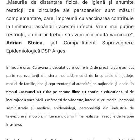
„
Măsurile de distanțare fizică, de igienă și anumite
restricții de circulație ale persoanelor sunt măsuri
complementare, care, împreună cu vaccinarea contribuie
la limitarea răspândirii acestei infecții. Vrem mai puține
restricții, atunci ar trebui să avem mai multă vaccinare”,
Adrian Stoica
, șef Compartiment Supraveghere
Epidemiologică DSP Argeș.
În fiecare oraș, Caravana a debutat cu o conferință de presă la care au luat
parte reprezentanți din sfera medicală, medici de la spitalele din județe,
medici de familie, dar și reprezentanți ai autorităților naționale și locale.
În
timpul Caravanei au rulat pe ecrane filme cu conținut educațional și de
încurajare a vaccinării:
Profesorul de Sănătate
, interviuri cu medici, personal
administrativ și medical, epidemiologi, personalități din industria de
televiziune și showbiz, influenceri, dar și filme realizate în secțiile de Terapie
Intensivă.