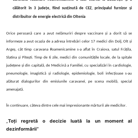
călătorit în 3 județe, fiind susținută de CEZ, principalul furnizor și
distribuitor de energie electrică din Oltenia
Orice persoană care a avut nelămuriri despre vaccinare și a dorit să se
informeze a avut ocazia de a adresa întrebări celor 17 medici din Dolj, Olt și
Argeș, cât timp caravana #oamenicamine s-a aflat în Craiova, satul Frățila,
Slatina și Pitești. Timp de 6 zile, medici din comunitățile locale, de la spitale
județene și din capitală, de Medicină a Familiei, cu specializări în cardiologie,
pneumologie, imagistică și radiologie, epidemiologie, boli infecțioase s-au
alăturat dialogurilor din emisiunile caravanei, pe scena mobilă, special
amenajată.
În continuare, câteva dintre cele mai impresionante mărturii ale medicilor
.
„
Toți regretă o decizie luată la un moment al
dezinformării’’