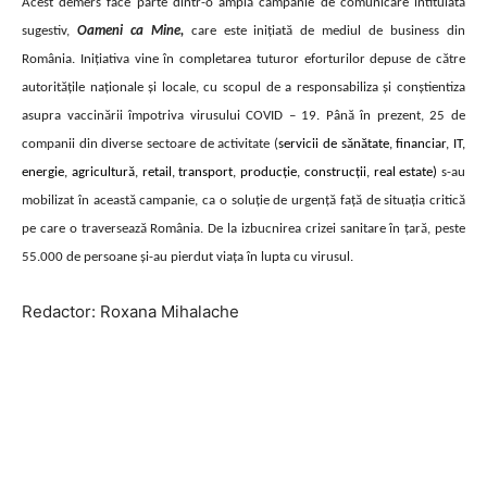
Acest demers face parte dintr-o amplă campanie de comunicare intitulată
sugestiv,
Oameni ca Mine,
care este inițiată de mediul de business din
România. Inițiativa vine în completarea tuturor eforturilor depuse de către
autoritățile naționale și locale, cu scopul de a responsabiliza și conștientiza
asupra vaccinării împotriva virusului COVID – 19. Până în prezent, 25 de
companii din diverse sectoare de activitate (
servicii de sănătate, financiar, IT,
energie, agricultură, retail, transport, producție, construcții, real estate)
s-au
mobilizat în această campanie, ca o soluție de urgență față de situația critică
pe care o traversează România. De la izbucnirea crizei sanitare în țară, peste
55.000 de persoane și-au pierdut viața în lupta cu virusul.
Redactor: Roxana Mihalache