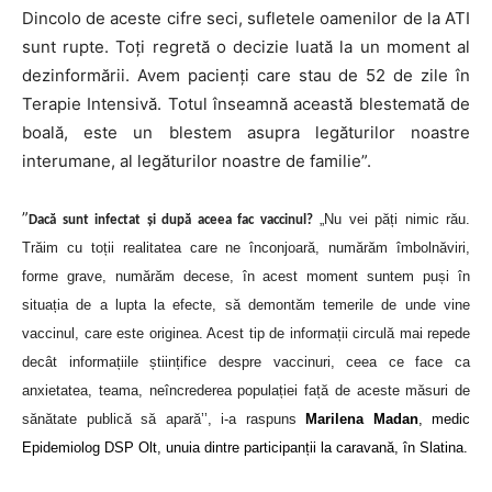
Dincolo de aceste cifre seci, sufletele oamenilor de la ATI
sunt rupte. Toți regretă o decizie luată la un moment al
dezinformării. Avem pacienți care stau de 52 de zile în
Terapie Intensivă. Totul înseamnă această blestemată de
boală, este un blestem asupra legăturilor noastre
interumane, al legăturilor noastre de familie”.
”
„Nu vei păți nimic rău.
Dacă sunt infectat și după aceea fac vaccinul?
Trăim cu toții realitatea care ne înconjoară, numărăm îmbolnăviri,
forme grave, numărăm decese, în acest moment suntem puși în
situația de a lupta la efecte, să demontăm temerile de unde vine
vaccinul, care este originea. Acest tip de informații circulă mai repede
decât informațiile științifice despre vaccinuri, ceea ce face ca
anxietatea, teama, neîncrederea populației față de aceste măsuri de
sănătate publică să apară’’, i-a raspuns
Marilena Madan
, medic
Epidemiolog DSP Olt, unuia dintre participanții la caravană, în Slatina.