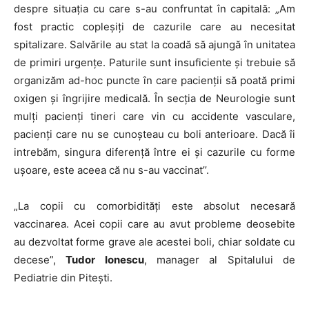
despre situația cu care s-au confruntat în capitală: „Am
fost practic copleșiți de cazurile care au necesitat
spitalizare. Salvările au stat la coadă să ajungă în unitatea
de primiri urgențe. Paturile sunt insuficiente și trebuie să
organizăm ad-hoc puncte în care pacienții să poată primi
oxigen și îngrijire medicală. În secția de Neurologie sunt
mulți pacienți tineri care vin cu accidente vasculare,
pacienți care nu se cunoșteau cu boli anterioare. Dacă îi
intrebăm, singura diferență între ei și cazurile cu forme
ușoare, este aceea că nu s-au vaccinat’’.
„
La copii cu comorbidități este absolut necesară
vaccinarea. Acei copii care au avut probleme deosebite
au dezvoltat forme grave ale acestei boli, chiar soldate cu
decese”,
Tudor Ionescu
, manager al Spitalului de
Pediatrie din Pitești.