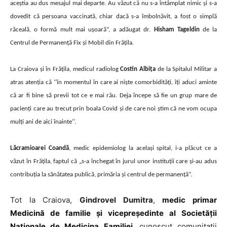
aceștia au dus mesajul mai departe. Au văzut că nu s-a întâmplat nimic și s-a
dovedit că persoana vaccinată, chiar dacă s-a îmbolnăvit, a fost o simplă
răceală, o formă mult mai ușoară”, a adăugat dr.
Hisham Tageldin
de la
Centrul de Permanență Fix și Mobil din Frățila.
La Craiova și în Frățila, medicul radiolog
Costin Albița
de la Spitalul Militar a
atras atenția că ‘’în momentul în care ai niște comorbidități, îți aduci aminte
că ar fi bine să previi tot ce e mai rău. Deja începe să fie un grup mare de
pacienți care au trecut prin boala Covid și de care noi știm că ne vom ocupa
mulți ani de aici înainte’’.
Lăcramioarei Coandă
, medic epidemiolog la același spital, i-a plăcut ce a
văzut în Frățila, faptul că „s-a închegat în jurul unor instituții care și-au adus
contribuția la sănătatea publică, primăria și centrul de permanență”.
Tot la Craiova,
Gindrovel Dumitra
,
medic primar
Medicină de familie şi vicepreşedinte al Societăţii
Naţionale de Medicina Familiei,
cunoscut comunitatii