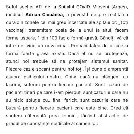
Șeful secției ATI de la Spitalul COVID Mioveni (Argeș),
medicul
Adrian Ciocănea,
a povestit despre realitatea
dură din zonele cel mai greu încercate ale spitalelor: „Toți
vaccinații transmitem boala de la unul la altul, facem
forme ușoare, 1 din 100 fac o formă gravă. Gândiți-vă că
între noi vine un nevaccinat. Probabilitatea de a face o
formă foarte gravă există. Dacă el nu se protejează,
atunci noi trebuie să ne protejăm sistemul sanitar.
Fiecare caz e șocant pentru noi toți. Își pune o amprentă
asupra psihicului nostru. Chiar dacă nu plângem cu
lacrimi, suferim pentru fiecare pacient. Sunt cazuri de
pacienți tineri pe care i-am pierdut, sunt cazurile care nu
au nicio soluție cu.. final fericit, sunt cazurile care ne
bucură pentru fiecare pacient care este bine. Cred că
suntem câteodată prea tehnici, făcând abstracție de
gradul de cunoștințe medicale al oamenilor.