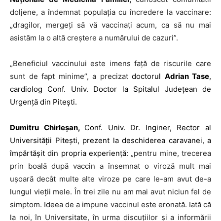
doljene, a îndemnat populația cu încredere la vaccinare:
„dragilor, mergeți să vă vaccinați acum, ca să nu mai
asistăm la o altă creștere a numărului de cazuri”.
„
Beneficiul vaccinului este imens față de riscurile care
sunt de fapt minime’’, a precizat
doctorul
Adrian Tase
,
cardiolog Conf. Univ. Doctor la Spitalul Județean de
Urgență din Pitești.
Dumitru Chirleșan,
Conf. Univ. Dr. Inginer, Rector al
Universității Pitești, prezent la deschiderea caravanei, a
împărtășit din propria experiență:
„pentru mine, trecerea
prin boală după vaccin a însemnat o viroză mult mai
ușoară decât multe alte viroze pe care le-am avut de-a
lungul vieții mele. În trei zile nu am mai avut niciun fel de
simptom. Ideea de a impune vaccinul este eronată. Iată că
la noi, în Universitate, în urma discuțiilor și a informării