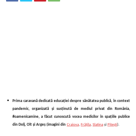
Prima caravană dedicată educației despre sănătatea publică, în context
pandemic, organizată și susținută de mediul privat din România,
#oamenicamine, a făcut cunoscută vocea medicilor în spațiile publice
din Dolj, Olt și Argeș (imagini din
Craiova
,
Frățila
,
Slatina
și
Pitești
).