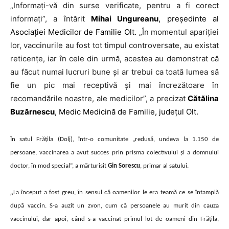
„
Informați-vă din surse verificate, pentru a fi corect
informați”, a întărit
Mihai Ungureanu
, președinte al
Asociației Medicilor de Familie Olt.
„În momentul apariției
lor, vaccinurile au fost tot timpul controversate, au existat
reticențe, iar în cele din urmă, acestea au demonstrat că
au făcut numai lucruri bune și ar trebui ca toată lumea să
fie un pic mai receptivă și mai încrezătoare în
recomandările noastre, ale medicilor”, a precizat
Cătălina
Buzărnescu
, Medic Medicină de Familie, județul Olt.
În satul Frățila (Dolj), într-o comunitate „redusă, undeva la 1.150 de
persoane, vaccinarea a avut succes prin prisma colectivului și a domnului
doctor, în mod special”, a mărturisit
Gin Sorescu
, primar al satului.
„
La început a fost greu, în sensul că oamenilor le era teamă ce se întamplă
după vaccin. S-a auzit un zvon, cum că persoanele au murit din cauza
vaccinului, dar apoi, când s-a vaccinat primul lot de oameni din Frățila,