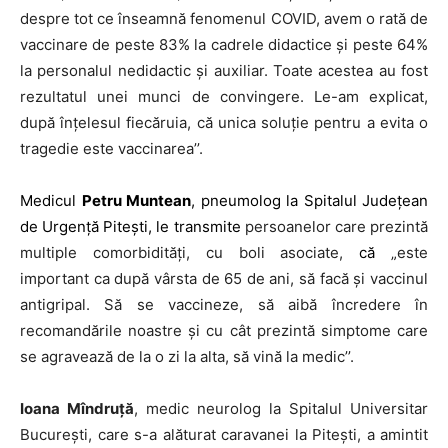
despre tot ce înseamnă fenomenul COVID, avem o rată de
vaccinare de peste 83% la cadrele didactice și peste 64%
la personalul nedidactic și auxiliar. Toate acestea au fost
rezultatul unei munci de convingere. Le-am explicat,
după înțelesul fiecăruia, că unica soluție pentru a evita o
tragedie este vaccinarea’’.
Medicul
Petru Muntean
,
pneumolog la Spitalul Județean
de Urgență Pitești, le transmite
persoanelor care prezintă
multiple comorbidități, cu boli asociate,
că
„este
important ca după vârsta de 65 de ani, să facă și vaccinul
antigripal. Să se vaccineze, să aibă încredere în
recomandările noastre și cu cât prezintă simptome care
se agravează de la o zi la alta, să vină la medic’’.
Ioana Mîndruță
,
medic neurolog la Spitalul Universitar
București, care s-a alăturat caravanei la Pitești, a amintit