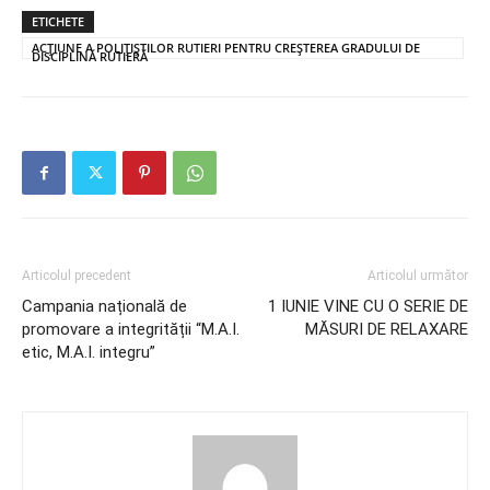
ETICHETE
ACŢIUNE A POLIŢIŞTILOR RUTIERI PENTRU CREŞTEREA GRADULUI DE
DISCIPLINĂ RUTIERĂ
Articolul precedent
Articolul următor
Campania națională de
1 IUNIE VINE CU O SERIE DE
promovare a integrității “M.A.I.
MĂSURI DE RELAXARE
etic, M.A.I. integru”