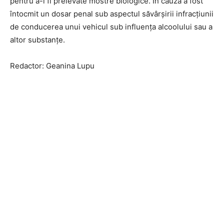
pentru a-i fi prelevate mostre biologice. În cauză a fost
întocmit un dosar penal sub aspectul săvârşirii infracţiunii
de conducerea unui vehicul sub influenţa alcoolului sau a
altor substanţe.
Redactor: Geanina Lupu