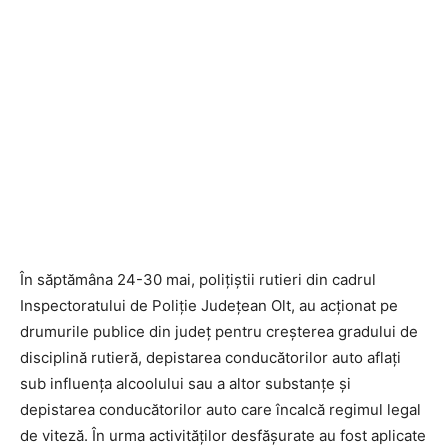
În săptămâna 24-30 mai, polițiștii rutieri din cadrul
Inspectoratului de Poliție Județean Olt, au acţionat pe
drumurile publice din judeţ pentru creşterea gradului de
disciplină rutieră, depistarea conducătorilor auto aflaţi
sub influenţa alcoolului sau a altor substanţe şi
depistarea conducătorilor auto care încalcă regimul legal
de viteză. În urma activităţilor desfăşurate au fost aplicate