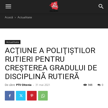
Acasă
Actualitate
Actualitate
ACŢIUNE A POLIŢIŞTILOR
RUTIERI PENTRU
CREŞTEREA GRADULUI DE
DISCIPLINĂ RUTIERĂ
De către
PTV Oltenia
-
31 mai 2021
948
0