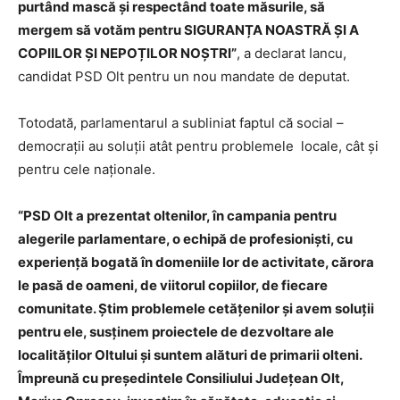
purtând mască și respectând toate măsurile, să
mergem să votăm pentru SIGURANȚA NOASTRĂ ȘI A
COPIILOR ȘI NEPOȚILOR NOȘTRI”
, a declarat Iancu,
candidat PSD Olt pentru un nou mandate de deputat.
Totodată, parlamentarul a subliniat faptul că social –
democrații au soluții atât pentru problemele locale, cât și
pentru cele naționale.
“PSD Olt a prezentat oltenilor, în campania pentru
alegerile parlamentare, o echipă de profesioni
ști
, cu
experiență bogată în domeniile lor de activitate, cărora
le pasă de oameni, de viitorul copiilor, de fiecare
comunitate. Știm problemele cetățenilor și avem soluții
pentru ele, susținem proiectele de dezvoltare ale
localităților Oltului și suntem alături de primarii olteni.
Împreună cu președintele Consiliului Județean Olt,