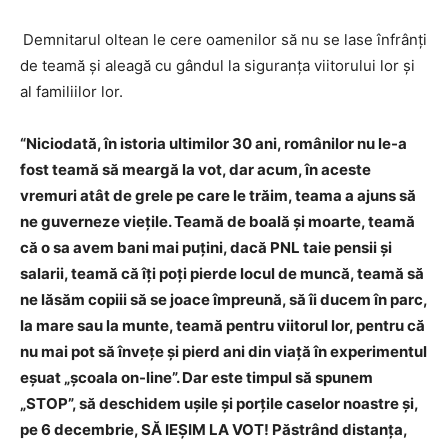
Demnitarul oltean le cere oamenilor să nu se lase înfrânți
de teamă și aleagă cu gândul la siguranța viitorului lor și
al familiilor lor.
“Niciodată, în istoria ultimilor 30 ani, românilor nu le-a
fost teamă să meargă la vot, dar acum, în aceste
vremuri atât de grele pe care le trăim, teama a ajuns să
ne guverneze viețile. Teamă de boală și moarte, teamă
că o sa avem bani mai puțini, dacă PNL taie pensii și
salarii, teamă că îți poți pierde locul de munc
ă
, teamă să
ne lăsăm copiii să se joace împreună, să îi ducem în parc,
la mare sau la munte, teamă pentru viitorul lor, pentru că
nu mai pot să învețe și pierd ani din viață în experimentul
eșuat „școala on-line”. Dar este timpul să spunem
„STOP”, să deschidem ușile și porțile caselor noastre și,
pe 6 decembrie, SĂ IEȘIM LA VOT!
Păstrând distanța,