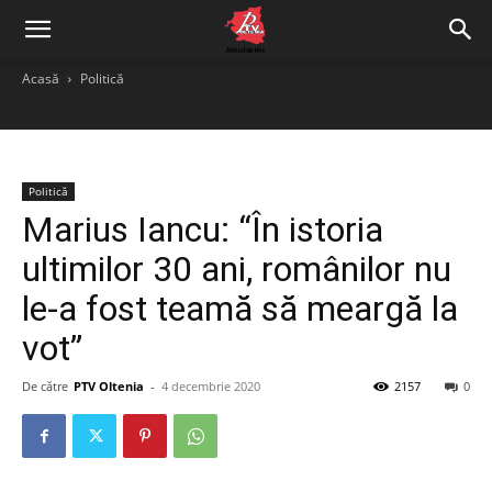
Acasă
Politică
Politică
Marius Iancu: “În istoria
ultimilor 30 ani, românilor nu
le-a fost teamă să meargă la
vot”
De către
PTV Oltenia
-
4 decembrie 2020
2157
0