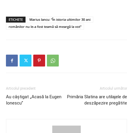
ETICHETE
Marius Iancu: “În istoria ultimilor 30 ani
românilor nu le-a fost teamă să meargă la vot”
Articolul precedent
Articolul următor
Au câștigat „Acasă la Eugen
Primăria Slatina are utilajele de
Ionescu”
deszăpezire pregătite