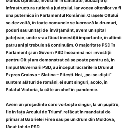
Marius Oprescu, investim în sănătate, educație și
infrastructura rutieră a județului, iar vocea oltenilor va fi
una puternică în Parlamentul României. Orașele Oltului
se dezvoltă, în toate comunele se lucrează la drumuri,
poduri sau unități de învățământ, avem un spital
județean, unde s-au făcut investiții importante, în ultimii
patru ani și trebuie să continuăm. O majoritate PSD în
Parlament și un Guvern PSD înseamnă noi investiții
pentru Olt și am demonstrat că se poate pentru că, în
timpul Guvernării PSD, au început lucrările la Drumul
Expres Craiova – Slatina – Pitești. Noi, „pe-se-diștii”
suntem alături de români, ei sunt singuri, acolo, în
Palatul Victoria, la câte un chef în pandemie.
Avem un președinte care vorbește singur, la un pupitru,
fie în fața Arcului de Triumf, refăcut în mandatul de
primar al Gabrielei Firea sau pe un drum din Moldova,
făcut tot de PSD.