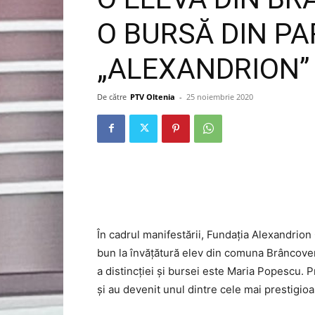
O BURSĂ DIN P
„ALEXANDRION”
De către
PTV Oltenia
-
25 noiembrie 2020
În cadrul manifestării, Fundația Alexandrion
bun la învățătură elev din comuna Brâncoveni,
a distincției și bursei este Maria Popescu. 
şi au devenit unul dintre cele mai prestigio