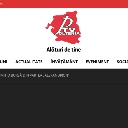
vă
IUNI
ACTUALITATE
ÎNVĂȚĂMÂNT
EVENIMENT
SOCI
PTV
IMIT O BURSĂ DIN PARTEA „ALEXANDRION”
Oltenia