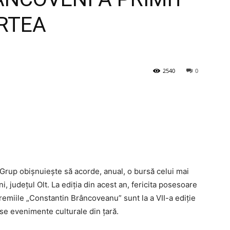
ARTEA
2540
0
 Grup obișnuiește să acorde, anual, o bursă celui mai
 județul Olt. La ediția din acest an, fericita posesoare
Premiile „Constantin Brâncoveanu” sunt la a VII-a ediţie
ase evenimente culturale din ţară.