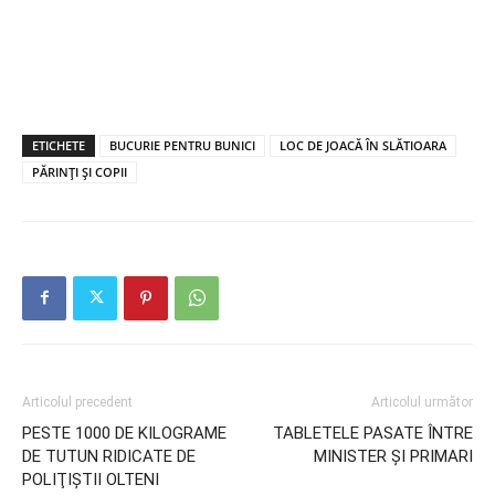
ETICHETE
BUCURIE PENTRU BUNICI
LOC DE JOACĂ ÎN SLĂTIOARA
PĂRINŢI ŞI COPII
Articolul precedent
Articolul următor
PESTE 1000 DE KILOGRAME
TABLETELE PASATE ÎNTRE
DE TUTUN RIDICATE DE
MINISTER ȘI PRIMARI
POLIŢIŞTII OLTENI