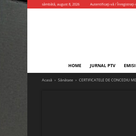
sâmbătă, august 8, 2026
Autentificați-vă / Înregistrați-
HOME
JURNAL PTV
EMIS
Acasă
Sănătate
CERTIFICATELE DE CONCEDIU ME