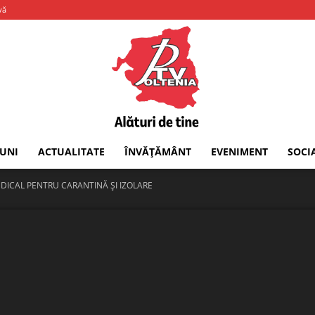
vă
IUNI
ACTUALITATE
ÎNVĂȚĂMÂNT
EVENIMENT
SOCI
PTV
DICAL PENTRU CARANTINĂ ȘI IZOLARE
Oltenia