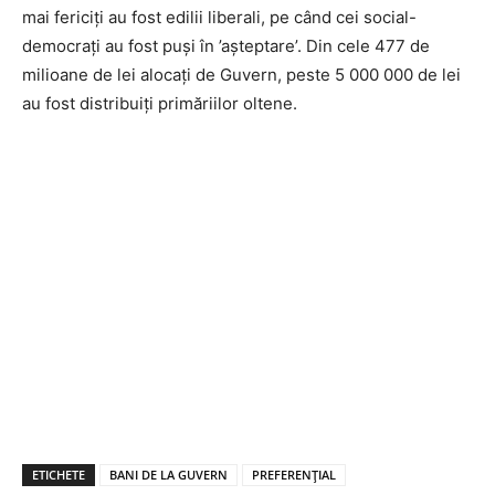
mai fericiți au fost edilii liberali, pe când cei social-
democrați au fost puși în ’așteptare’. Din cele 477 de
milioane de lei alocați de Guvern, peste 5 000 000 de lei
au fost distribuiți primăriilor oltene.
ETICHETE
BANI DE LA GUVERN
PREFERENȚIAL