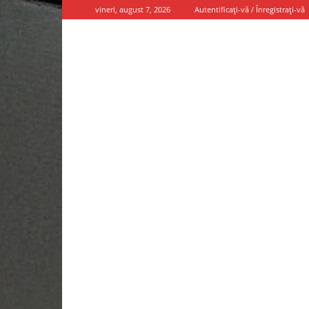
vineri, august 7, 2026
Autentificați-vă / Înregistrați-vă