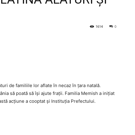
1614
0
ri de familiile lor aflate în necaz în țara natală.
a să poată să își ajute frații. Familia Memish a inițiat
tă acțiune a cooptat și Instituția Prefectului.