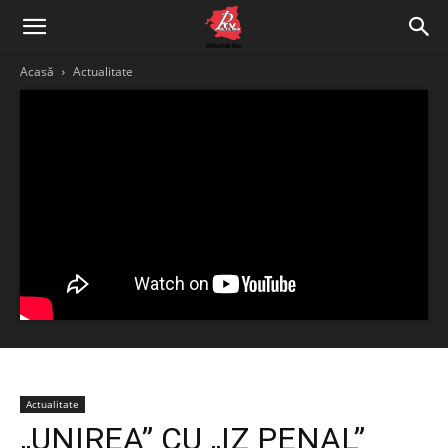
Acasă
Actualitate
Actualitate
„UNIREA” CU „IZ PENAL”