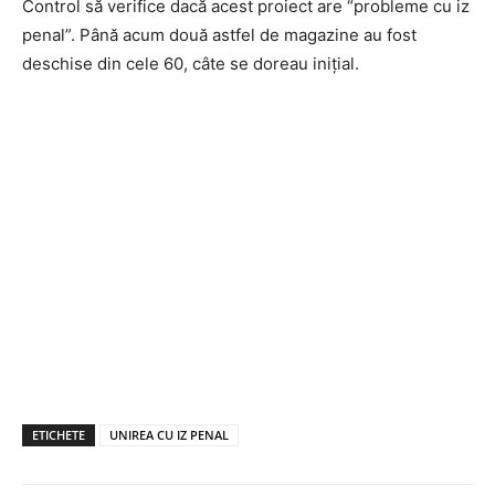
Control să verifice dacă acest proiect are “probleme cu iz
penal”. Până acum două astfel de magazine au fost
deschise din cele 60, câte se doreau inițial.
ETICHETE
UNIREA CU IZ PENAL