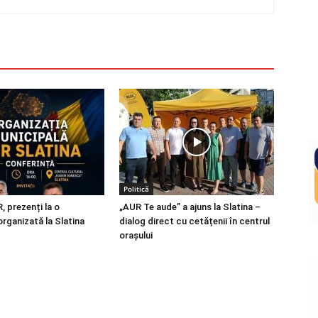
Politică
R, prezenți la o
„AUR Te aude” a ajuns la Slatina –
organizată la Slatina
dialog direct cu cetățenii în centrul
orașului