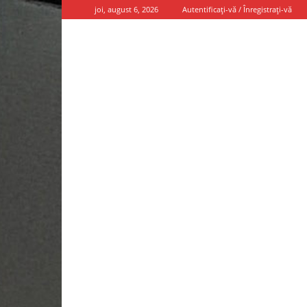
joi, august 6, 2026
Autentificați-vă / Înregistrați-vă