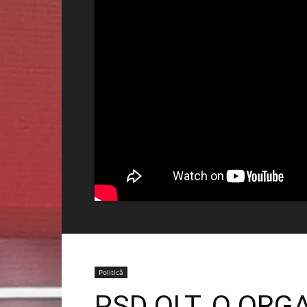
Politică
PSD OLT, O ORG