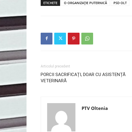
ETICHETE
O ORGANIZAȚIE PUTERNICĂ
PSD OLT
Articolul precedent
PORCII SACRIFICAȚI, DOAR CU ASISTENȚĂ
VETERINARĂ
PTV Oltenia