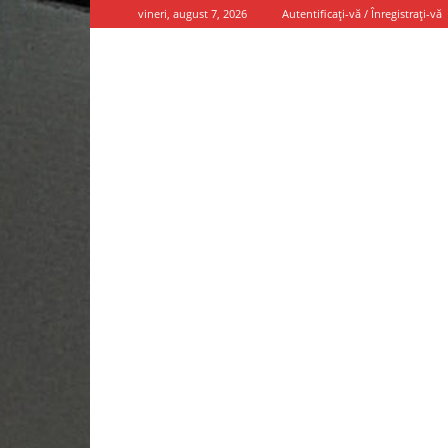
vineri, august 7, 2026
Autentificați-vă / Înregistrați-vă