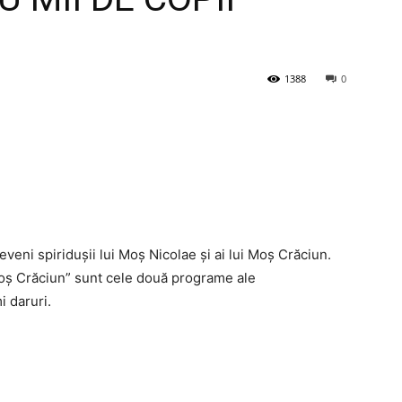
1388
0
eveni spiridușii lui Moș Nicolae și ai lui Moș Crăciun.
Moș Crăciun” sunt cele două programe ale
i daruri.