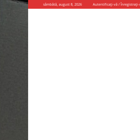
sâmbătă, august 8, 2026
Autentificați-vă / Înregistrați-