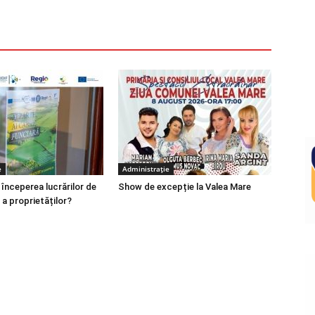
e
Administrație
 începerea lucrărilor de
Show de excepție la Valea Mare
 a proprietăților?