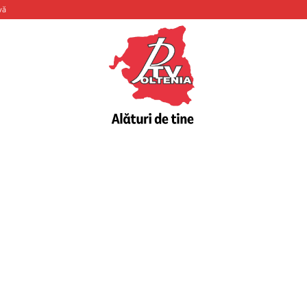
vă
PTV
Oltenia